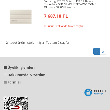
Samsung 1TB T7 Shield USB 3.2 Beyaz
Taşınabilir SSD MU-PE1T0K/WW (1050MB
Okuma / 1000MB Yazma)
7.687,18 TL
Bu ürün stoklarda tükenmiştir.
21 adet ürün listelenmiştir. Toplam 2 sayfa
1
2
Üyelik İşlemleri
Hakkımızda & Yardım
Formlar