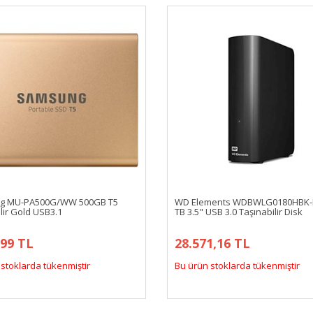
g MU-PA500G/WW 500GB T5
WD Elements WDBWLG0180HBK-
lir Gold USB3.1
TB 3.5" USB 3.0 Taşınabilir Disk
,99 TL
28.571,16 TL
stoklarda tükenmiştir
Bu ürün stoklarda tükenmiştir