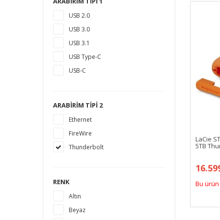
ARABIRIM TIPI 1
18 TB
USB 2.0
1,5 TB
USB 3.0
14 TB
USB 3.1
USB Type-C
USB-C
ARABIRIM TIPI 2
Ethernet
FireWire
LaCie S
5TB Thun
Thunderbolt
16.59
RENK
Bu ürün 
Altın
Beyaz