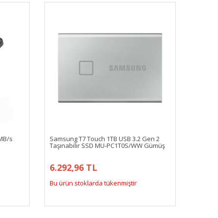
MB/s
Samsung T7 Touch 1TB USB 3.2 Gen 2
Taşınabilir SSD MU-PC1T0S/WW Gümüş
6.292,96 TL
Bu ürün stoklarda tükenmiştir