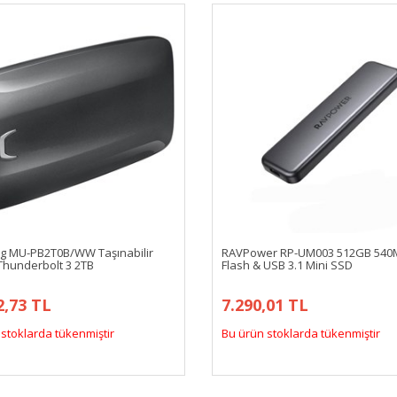
 MU-PB2T0B/WW Taşınabilir
RAVPower RP-UM003 512GB 540
Thunderbolt 3 2TB
Flash & USB 3.1 Mini SSD
2,73 TL
7.290,01 TL
stoklarda tükenmiştir
Bu ürün stoklarda tükenmiştir