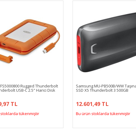
TFS5000800 Rugged Thunderbolt
Samsung MU-PB500B/WW Taşınab
derbolt USB-C 2.5" Harici Disk
SSD X5 Thunderbolt 3 500GB
9,97 TL
12.601,49 TL
stoklarda tükenmiştir
Bu ürün stoklarda tükenmiştir