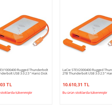
TEV1000400 Rugged Thunderbolt
LaCie STEV2000400 Rugged Thun
derbolt USB 3.0 2.5" Harici Disk
2TB Thunderbolt USB 3.0 2.5" Hari
,03 TL
10.610,31 TL
stoklarda tükenmiştir
Bu ürün stoklarda tükenmiştir