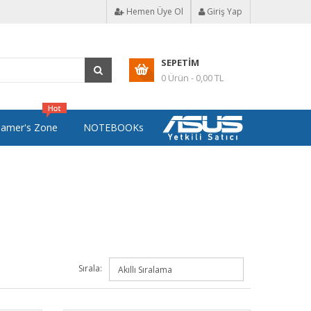
Hemen Üye Ol
Giriş Yap
SEPETIM
0 Ürün - 0,00 TL
amer's Zone
NOTEBOOKs
Sırala: