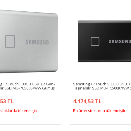
 T7 Touch 500GB USB 3.2 Gen2
Samsung T7 Touch 500GB USB 3
ilir SSD MU-PC500S/WW Gümüş
Taşınabilir SSD MU-PC500K/WW 
,53 TL
4.174,53 TL
stoklarda tükenmiştir
Bu ürün stoklarda tükenmiştir