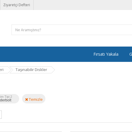
Ziyaretçi Defteri
Fırsatı Yakala
G
ri
Taşınabilir Diskler
im Tipi 2
Temizle
derbolt