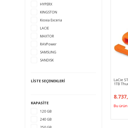
HYPERX
KINGSTON
Kioxia Exceria
LACIE
MAXTOR
RAVPower
SAMSUNG
SANDISK
SEAGATE
TOSHIBA
LaCie S
LISTE SEÇENEKLERI
1TB Thun
WESTERN DIGITAL
8.737
KAPASITE
Bu ürün 
120 GB
240 GB
250 GB