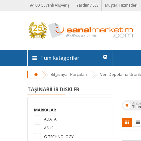
%100 Güvenli Alışveriş
Yardım / SSS
Müşteri Hizmetleri
Tüm Kategoriler
Bilgisayar Parçaları
Veri Depolama Ürünle
TAŞINABILIR DISKLER
Arabir
Thun
MARKALAR
ADATA
ASUS
G-TECHNOLOGY