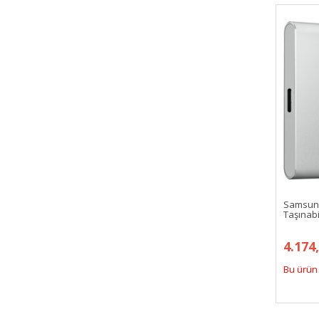
Samsung
Taşınab
4.174
Bu ürün 