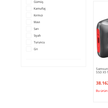
Gümüş
Kamuflaj
Kırmızı
Mavi
Sarı
Siyah
Turuncu
Gri
Samsung
SSD X5 
38.16
Bu ürün 