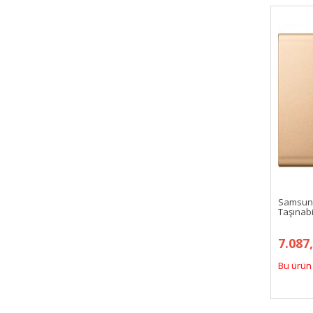
Samsun
Taşınabi
7.087
Bu ürün 