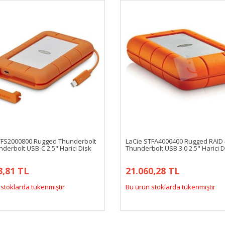
TFS2000800 Rugged Thunderbolt
LaCie STFA4000400 Rugged RAID
derbolt USB-C 2.5" Harici Disk
Thunderbolt USB 3.0 2.5" Harici D
3,81 TL
21.060,28 TL
stoklarda tükenmiştir
Bu ürün stoklarda tükenmiştir