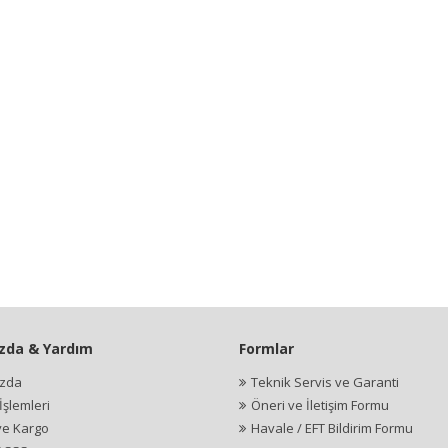
zda & Yardım
Formlar
ızda
Teknik Servis ve Garanti
şlemleri
Öneri ve İletişim Formu
ve Kargo
Havale / EFT Bildirim Formu