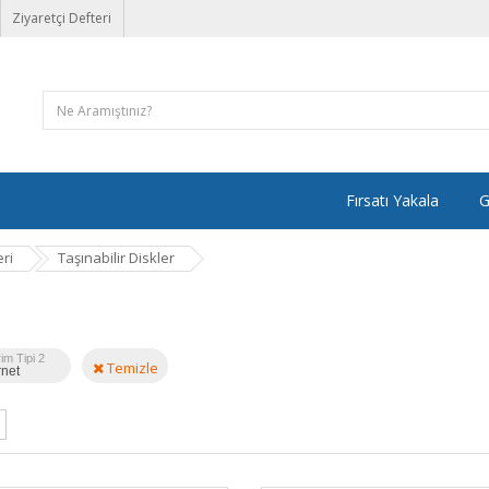
Ziyaretçi Defteri
Fırsatı Yakala
G
ri
Taşınabilir Diskler
im Tipi 2
Temizle
rnet