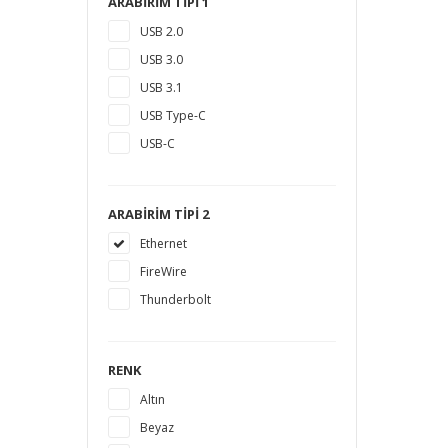
ARABIRIM TIPI 1
18 TB
USB 2.0
1,5 TB
USB 3.0
14 TB
USB 3.1
USB Type-C
USB-C
ARABIRIM TIPI 2
Ethernet
FireWire
Thunderbolt
RENK
Altın
Beyaz