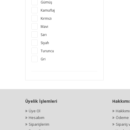
Gümüş
Kamuflaj
Kırmızı
Mavi
Sarı
Siyah
Turuncu
Gri
Üyelik İşlemleri
Hakkımı
Üye Ol
Hakkım
Hesabım
Ödeme İ
Siparişlerim
Sipariş 