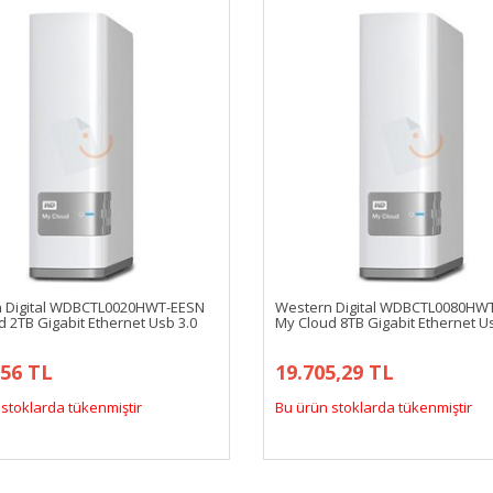
 Digital WDBCTL0020HWT-EESN
Western Digital WDBCTL0080HW
 2TB Gigabit Ethernet Usb 3.0
My Cloud 8TB Gigabit Ethernet U
,56 TL
19.705,29 TL
stoklarda tükenmiştir
Bu ürün stoklarda tükenmiştir