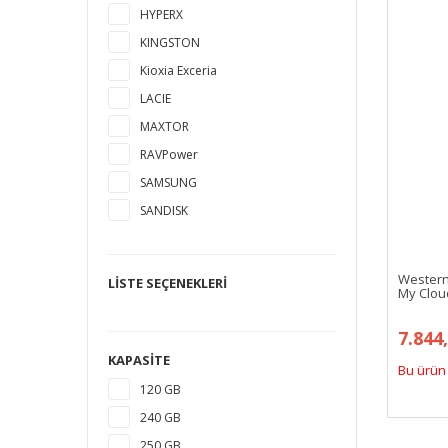
HYPERX
KINGSTON
Kioxia Exceria
LACIE
MAXTOR
RAVPower
SAMSUNG
SANDISK
SEAGATE
TOSHIBA
Western
LISTE SEÇENEKLERI
My Cloud
WESTERN DIGITAL
7.844
KAPASITE
Bu ürün 
120 GB
240 GB
250 GB