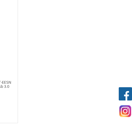
T-EESN
sb 3.0