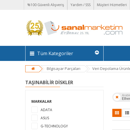
%100 Güvenli Alışveriş
Yardım / SSS
Müşteri Hizmetleri
Tüm Kategoriler
Bilgisayar Parçaları
Veri Depolama Ürünle
TAŞINABILIR DISKLER
Arabir
Ethe
MARKALAR
ADATA
ASUS
G-TECHNOLOGY