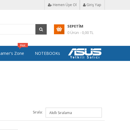
Hemen Üye Ol
Giriş Yap
SEPETIM
0 Ürün - 0,00 TL
amer's Zone
NOTEBOOKs
Sırala: