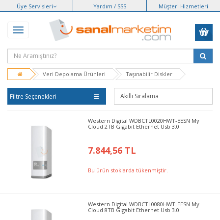
Üye Servisleri
Yardım / SSS
Müşteri Hizmetleri
Veri Depolama Ürünleri
Taşınabilir Diskler
Filtre Seçenekleri
Western Digital WDBCTL0020HWT-EESN My
Cloud 2TB Gigabit Ethernet Usb 3.0
7.844,56 TL
Bu ürün stoklarda tükenmiştir.
Western Digital WDBCTL0080HWT-EESN My
Cloud 8TB Gigabit Ethernet Usb 3.0