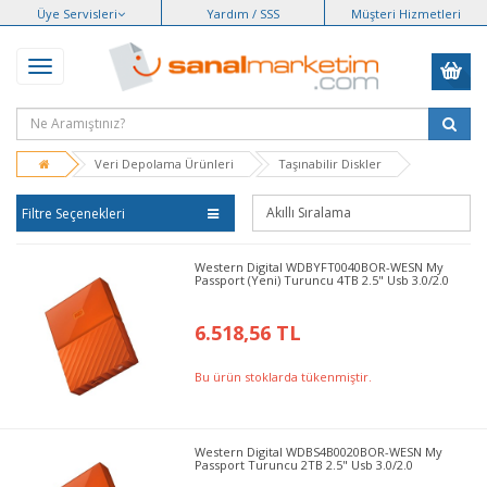
Üye Servisleri
Yardım / SSS
Müşteri Hizmetleri
Veri Depolama Ürünleri
Taşınabilir Diskler
Filtre Seçenekleri
Western Digital WDBYFT0040BOR-WESN My
Passport (Yeni) Turuncu 4TB 2.5" Usb 3.0/2.0
6.518,56 TL
Bu ürün stoklarda tükenmiştir.
Western Digital WDBS4B0020BOR-WESN My
Passport Turuncu 2TB 2.5" Usb 3.0/2.0