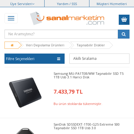
Üye Servisleri
Yardım / SSS
Müşteri Hizmetleri
Veri Depolama Ürünleri
Taşınabilir Diskler
Filtre Seçenekleri
Samsung MU-PA1T0B/WW Taşınabilir SSD T5
1TB Usb 3.1 Harici Disk
7.433,79 TL
Bu ürün stoklarda tükenmiştir.
SanDisk SDSSDEXT-1T00-G25 Extreme 500
Taşınabilir SSD 1TB Usb 3.0