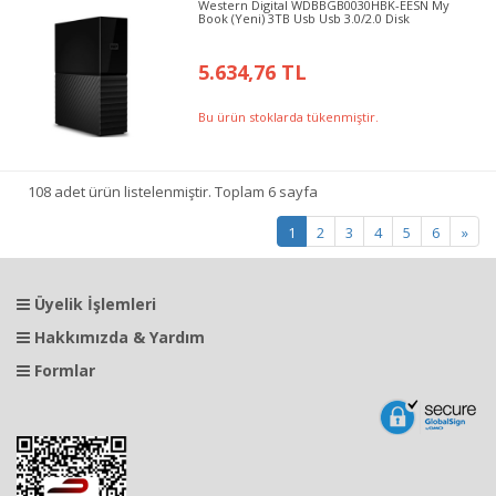
Western Digital WDBBGB0030HBK-EESN My
Book (Yeni) 3TB Usb Usb 3.0/2.0 Disk
5.634,76 TL
Bu ürün stoklarda tükenmiştir.
108 adet ürün listelenmiştir. Toplam 6 sayfa
1
2
3
4
5
6
»
Üyelik İşlemleri
Hakkımızda & Yardım
Formlar