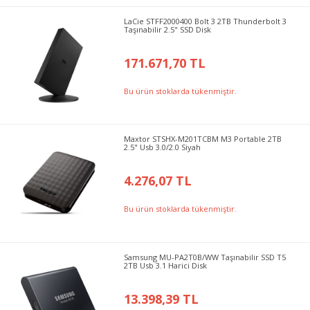
LaCie STFF2000400 Bolt 3 2TB Thunderbolt 3
Taşınabilir 2.5" SSD Disk
171.671,70 TL
Bu ürün stoklarda tükenmiştir.
Maxtor STSHX-M201TCBM M3 Portable 2TB
2.5" Usb 3.0/2.0 Siyah
4.276,07 TL
Bu ürün stoklarda tükenmiştir.
Samsung MU-PA2T0B/WW Taşınabilir SSD T5
2TB Usb 3.1 Harici Disk
13.398,39 TL