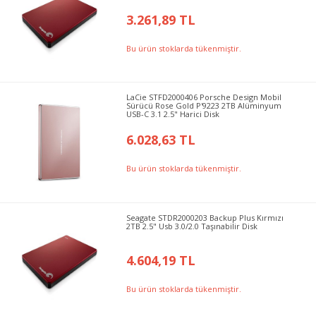
3.261,89 TL
Bu ürün stoklarda tükenmiştir.
LaCie STFD2000406 Porsche Design Mobil
Sürücü Rose Gold P'9223 2TB Alüminyum
USB-C 3.1 2.5" Harici Disk
6.028,63 TL
Bu ürün stoklarda tükenmiştir.
Seagate STDR2000203 Backup Plus Kırmızı
2TB 2.5" Usb 3.0/2.0 Taşınabilir Disk
4.604,19 TL
Bu ürün stoklarda tükenmiştir.