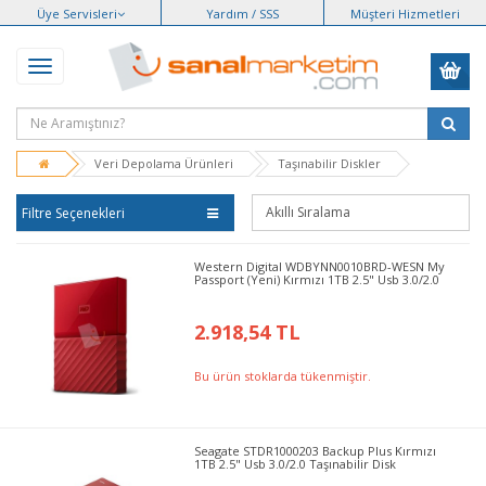
Üye Servisleri
Yardım / SSS
Müşteri Hizmetleri
Veri Depolama Ürünleri
Taşınabilir Diskler
Filtre Seçenekleri
Western Digital WDBYNN0010BRD-WESN My
Passport (Yeni) Kırmızı 1TB 2.5" Usb 3.0/2.0
2.918,54 TL
Bu ürün stoklarda tükenmiştir.
Seagate STDR1000203 Backup Plus Kırmızı
1TB 2.5" Usb 3.0/2.0 Taşınabilir Disk