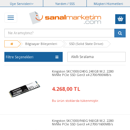
Üye Servisleri
Yardım / SSS
Müşteri Hizmetleri
Bilgisayar Bileşenleri
SSD (Solid State Drive)
Filtre Seçenekleri
Kingston SKC1000/240G 240GB M.2. 2280
NVMe PCIe SSD Gen3 x4 2700/900MB/s
4.268,00 TL
Bu ürün stoklarda tükenmiştir.
Kingston SKC1000/960G 960GB M.2. 2280
NVMe PCIe SSD Gen3 x4 2700/1600MB/s