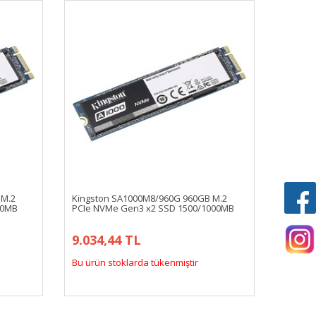
 M.2
Kingston SA1000M8/960G 960GB M.2
00MB
PCIe NVMe Gen3 x2 SSD 1500/1000MB
9.034,44 TL
Bu ürün stoklarda tükenmiştir