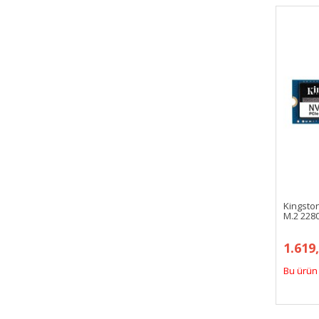
Kingsto
M.2 228
1.619
Bu ürün 