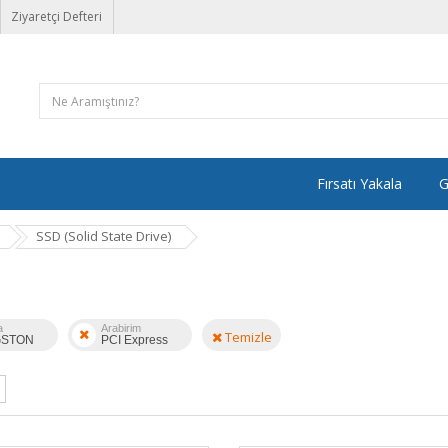
Ziyaretçi Defteri
Fırsatı Yakala
G
SSD (Solid State Drive)
a
Arabirim
Temizle
GSTON
PCI Express