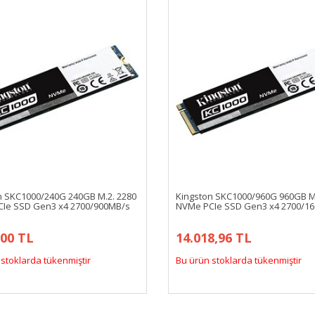
n SKC1000/240G 240GB M.2. 2280
Kingston SKC1000/960G 960GB M.
Ie SSD Gen3 x4 2700/900MB/s
NVMe PCIe SSD Gen3 x4 2700/1
,00 TL
14.018,96 TL
stoklarda tükenmiştir
Bu ürün stoklarda tükenmiştir