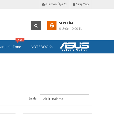
Hemen Üye Ol
Giriş Yap
SEPETIM
0 Ürün - 0,00 TL
amer's Zone
NOTEBOOKs
Sırala: