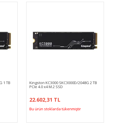
G 1 TB
Kingston KC3000 SKC3000D/2048G 2 TB
PCIe 4.0 x4 M.2 SSD
22.602,31 TL
Bu ürün stoklarda tükenmiştir