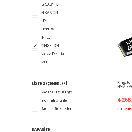
GIGABYTE
HIKVISION
HP
HYPERX
INTEL
KINGSTON
Kioxia Exceria
MLD
MSI
MUSHKIN
Kingsto
LISTE SEÇENEKLERI
NVMe PC
PLEXTOR
Sadece Hızlı Kargo
PNY
4.268
İndirimli Ürünler
SAMSUNG
Sadece Stoktakiler
Bu ürün 
SANDISK
SEAGATE
SILICON POWER
KAPASITE