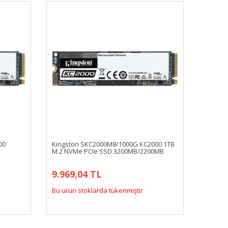
00
Kingston SKC2000M8/1000G KC2000 1TB
M.2 NVMe PCIe SSD 3200MB/2200MB
9.969,04 TL
Bu ürün stoklarda tükenmiştir