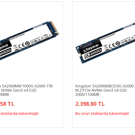
n SA2000M8/1000G A2000 1TB
Kingston SA2000M8/250G A2000
e NVMe Gen3 x4 SSD
M.2 PCIe NVMe Gen3 x4 SSD
000MB
2000/1100MB
,58 TL
2.398,80 TL
stoklarda tükenmiştir
Bu ürün stoklarda tükenmiştir