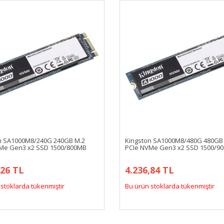
n SA1000M8/240G 240GB M.2
Kingston SA1000M8/480G 480GB
Me Gen3 x2 SSD 1500/800MB
PCIe NVMe Gen3 x2 SSD 1500/9
,26 TL
4.236,84 TL
stoklarda tükenmiştir
Bu ürün stoklarda tükenmiştir