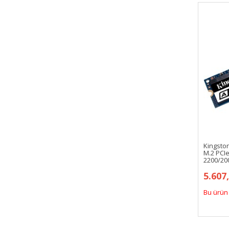
Kingsto
M.2 PCI
2200/2
5.607
Bu ürün 