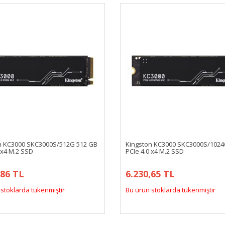
n KC3000 SKC3000S/512G 512 GB
Kingston KC3000 SKC3000S/1024
 x4 M.2 SSD
PCIe 4.0 x4 M.2 SSD
,86 TL
6.230,65 TL
stoklarda tükenmiştir
Bu ürün stoklarda tükenmiştir