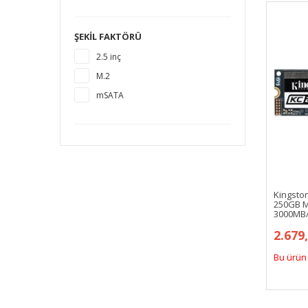
1920 GB
2 TB
ŞEKIL FAKTÖRÜ
4 TB
2.5 inç
M.2
mSATA
Kingsto
250GB M
3000MB
2.679
Bu ürün 