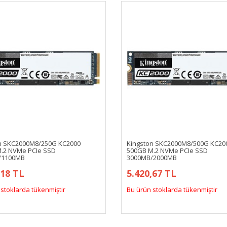
n SKC2000M8/250G KC2000
Kingston SKC2000M8/500G KC20
.2 NVMe PCIe SSD
500GB M.2 NVMe PCIe SSD
/1100MB
3000MB/2000MB
,18 TL
5.420,67 TL
stoklarda tükenmiştir
Bu ürün stoklarda tükenmiştir