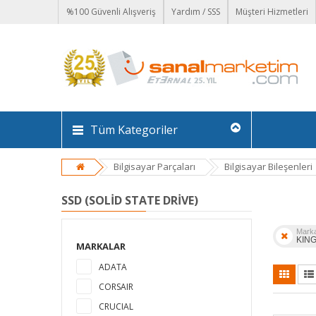
%100 Güvenli Alışveriş
Yardım / SSS
Müşteri Hizmetleri
Tüm Kategoriler
Bilgisayar Parçaları
Bilgisayar Bileşenleri
SSD (SOLID STATE DRIVE)
Mark
KIN
MARKALAR
ADATA
CORSAIR
CRUCIAL