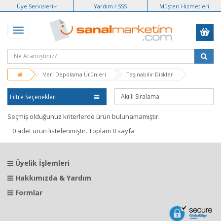
Üye Servisleri
Yardım / SSS
Müşteri Hizmetleri
Veri Depolama Ürünleri
Taşınabilir Diskler
Filtre Seçenekleri
Seçmiş olduğunuz kriterlerde ürün bulunamamıştır.
0 adet ürün listelenmiştir. Toplam 0 sayfa
Üyelik İşlemleri
Hakkımızda & Yardım
Formlar