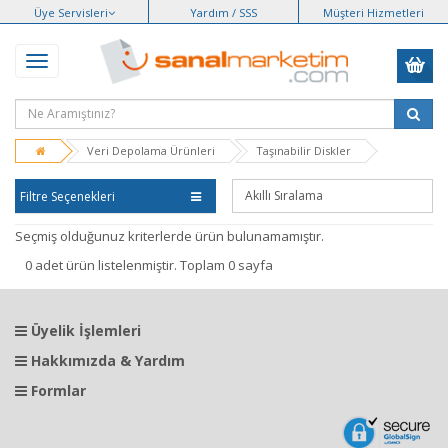
Üye Servisleri
Yardım / SSS
Müşteri Hizmetleri
Veri Depolama Ürünleri
Taşınabilir Diskler
Filtre Seçenekleri
Seçmiş olduğunuz kriterlerde ürün bulunamamıştır.
0 adet ürün listelenmiştir. Toplam 0 sayfa
Üyelik İşlemleri
Hakkımızda & Yardım
Formlar