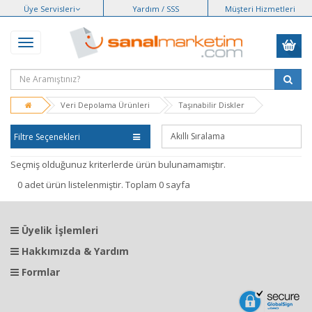
Üye Servisleri
Yardım / SSS
Müşteri Hizmetleri
Veri Depolama Ürünleri
Taşınabilir Diskler
Filtre Seçenekleri
Seçmiş olduğunuz kriterlerde ürün bulunamamıştır.
0 adet ürün listelenmiştir. Toplam 0 sayfa
Üyelik İşlemleri
Hakkımızda & Yardım
Formlar