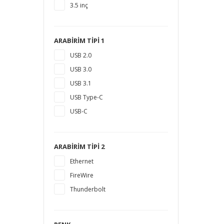
3.5 inç
10 TB
12 TB
16 TB
ARABIRIM TIPI 1
18 TB
USB 2.0
1,5 TB
USB 3.0
14 TB
USB 3.1
USB Type-C
USB-C
ARABIRIM TIPI 2
Ethernet
FireWire
Thunderbolt