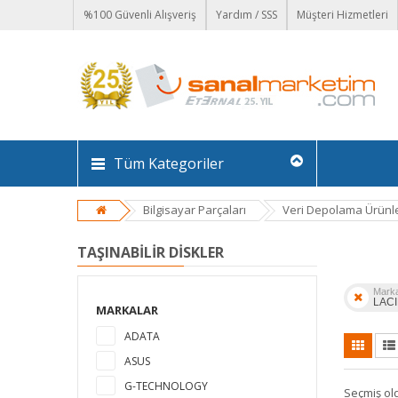
%100 Güvenli Alışveriş
Yardım / SSS
Müşteri Hizmetleri
Tüm Kategoriler
Bilgisayar Parçaları
Veri Depolama Ürünle
TAŞINABILIR DISKLER
Mark
LACI
MARKALAR
ADATA
ASUS
G-TECHNOLOGY
Seçmiş ol