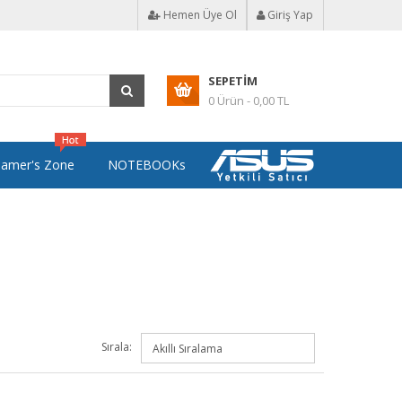
Hemen Üye Ol
Giriş Yap
SEPETIM
0 Ürün - 0,00 TL
amer's Zone
NOTEBOOKs
Sırala: