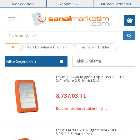
Üye Servisleri
Yardım / SSS
Müşteri Hizmetleri
Veri Depolama Ürünleri
Taşınabilir Diskler
Filtre Seçenekleri
LaCie 9000448 Rugged Triple USB 3.0 2TB
2xFireWire 2.5" Harici Disk
8.737,03 TL
Bu ürün stoklarda tükenmiştir.
LaCie LAC9000298 Rugged Mini 2TB USB
3.0/2.0 2.5" Harici Disk