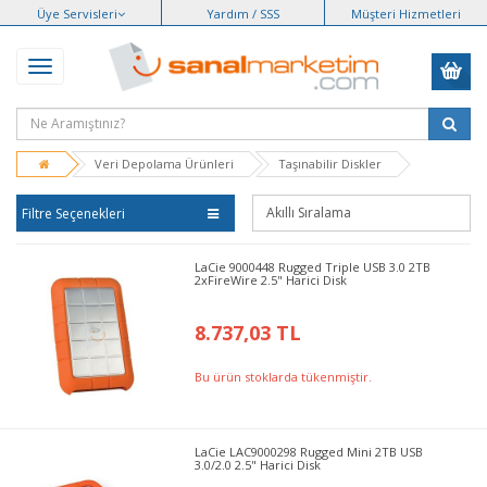
Üye Servisleri
Yardım / SSS
Müşteri Hizmetleri
Veri Depolama Ürünleri
Taşınabilir Diskler
Filtre Seçenekleri
LaCie 9000448 Rugged Triple USB 3.0 2TB
2xFireWire 2.5" Harici Disk
8.737,03 TL
Bu ürün stoklarda tükenmiştir.
LaCie LAC9000298 Rugged Mini 2TB USB
3.0/2.0 2.5" Harici Disk