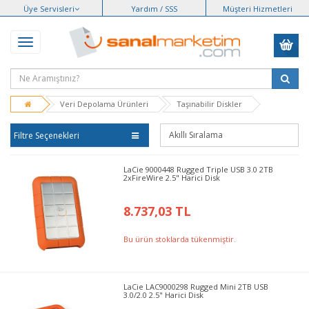
Üye Servisleri
Yardım / SSS
Müşteri Hizmetleri
Veri Depolama Ürünleri
Taşınabilir Diskler
Filtre Seçenekleri
LaCie 9000448 Rugged Triple USB 3.0 2TB
2xFireWire 2.5" Harici Disk
8.737,03 TL
Bu ürün stoklarda tükenmiştir.
LaCie LAC9000298 Rugged Mini 2TB USB
3.0/2.0 2.5" Harici Disk