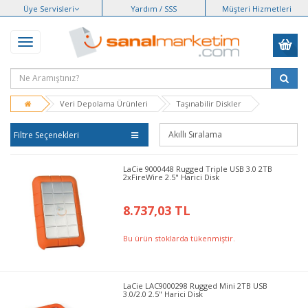
Üye Servisleri
Yardım / SSS
Müşteri Hizmetleri
Veri Depolama Ürünleri
Taşınabilir Diskler
Filtre Seçenekleri
LaCie 9000448 Rugged Triple USB 3.0 2TB
2xFireWire 2.5" Harici Disk
8.737,03 TL
Bu ürün stoklarda tükenmiştir.
LaCie LAC9000298 Rugged Mini 2TB USB
3.0/2.0 2.5" Harici Disk