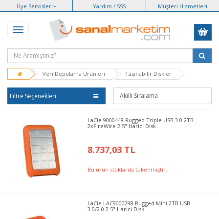
Üye Servisleri
Yardım / SSS
Müşteri Hizmetleri
Veri Depolama Ürünleri
Taşınabilir Diskler
Filtre Seçenekleri
LaCie 9000448 Rugged Triple USB 3.0 2TB
2xFireWire 2.5" Harici Disk
8.737,03 TL
Bu ürün stoklarda tükenmiştir.
LaCie LAC9000298 Rugged Mini 2TB USB
3.0/2.0 2.5" Harici Disk