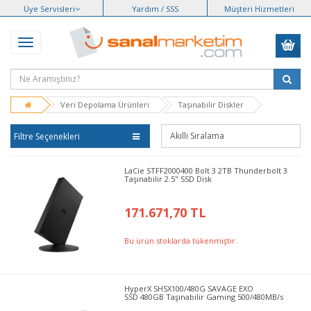
Üye Servisleri
Yardım / SSS
Müşteri Hizmetleri
Veri Depolama Ürünleri
Taşınabilir Diskler
Filtre Seçenekleri
LaCie STFF2000400 Bolt 3 2TB Thunderbolt 3
Taşınabilir 2.5" SSD Disk
171.671,70 TL
Bu ürün stoklarda tükenmiştir.
HyperX SHSX100/480G SAVAGE EXO
SSD 480GB Taşınabilir Gaming 500/480MB/s