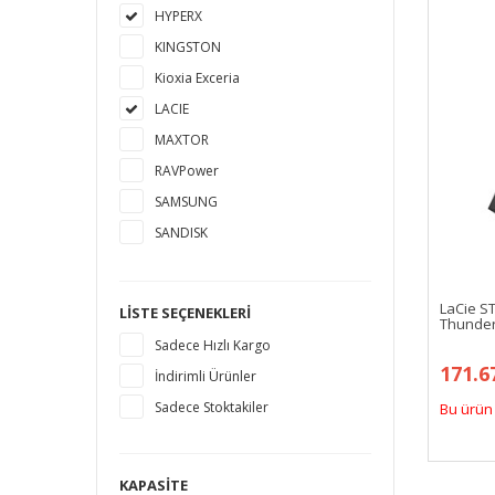
HYPERX
KINGSTON
Kioxia Exceria
LACIE
MAXTOR
RAVPower
SAMSUNG
SANDISK
SEAGATE
TOSHIBA
LaCie ST
LISTE SEÇENEKLERI
Thunderb
WESTERN DIGITAL
Sadece Hızlı Kargo
171.6
İndirimli Ürünler
Sadece Stoktakiler
Bu ürün 
KAPASITE