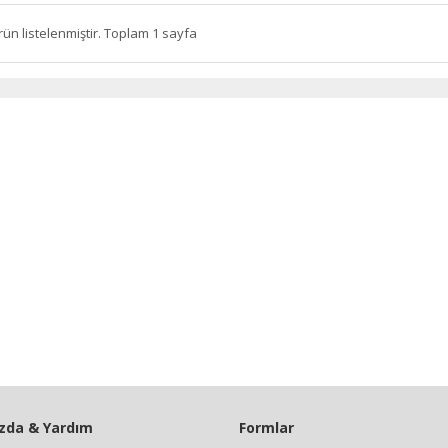
rün listelenmiştir. Toplam 1 sayfa
zda & Yardım
Formlar