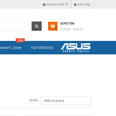
Hemen Üye Ol
Giriş Yap
SEPETIM
0 Ürün - 0,00 TL
amer's Zone
NOTEBOOKs
Sırala: