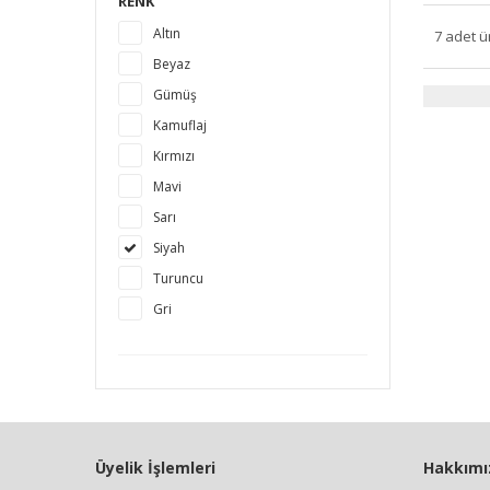
RENK
Altın
7 adet ü
Beyaz
Gümüş
Kamuflaj
Kırmızı
Mavi
Sarı
Siyah
Turuncu
Gri
Üyelik İşlemleri
Hakkımı