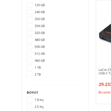
120 GB
240 GB
250 GB
256 GB
320 GB
480 GB
500 GB
512 GB
960 GB
1 TB
LaCie S
USB-C Ta
2 TB
3 TB
29.23
4 TB
Bu ürün 
BOYUT
5 TB
1.8 inç
6 TB
2.5 inç
8 TB