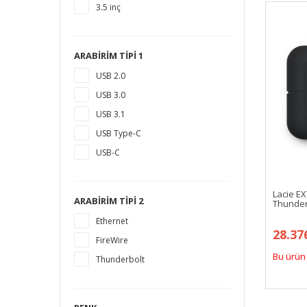
3.5 inç
10 TB
12 TB
16 TB
ARABIRIM TIPI 1
18 TB
USB 2.0
1,5 TB
USB 3.0
14 TB
USB 3.1
USB Type-C
USB-C
Lacie E
ARABIRIM TIPI 2
Thunder
Ethernet
28.37
FireWire
Bu ürün 
Thunderbolt