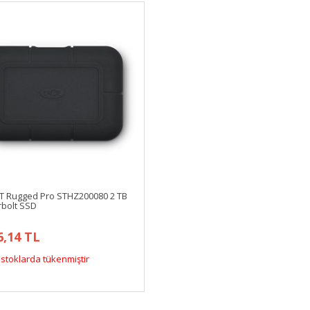
XT Rugged Pro STHZ200080 2 TB
bolt SSD
6,14 TL
stoklarda tükenmiştir