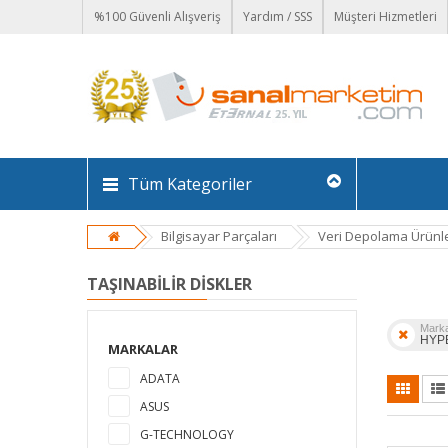
%100 Güvenli Alışveriş
Yardım / SSS
Müşteri Hizmetleri
Tüm Kategoriler
Bilgisayar Parçaları
Veri Depolama Ürünle
TAŞINABILIR DISKLER
Mark
HYP
MARKALAR
ADATA
ASUS
G-TECHNOLOGY