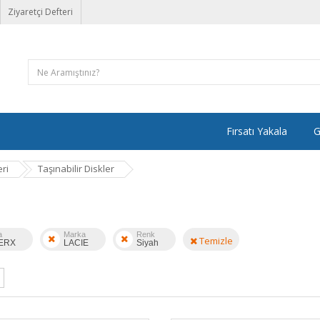
Ziyaretçi Defteri
Fırsatı Yakala
G
ri
Taşınabilir Diskler
a
Marka
Renk
Temizle
ERX
LACIE
Siyah