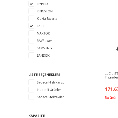
HYPERX
KINGSTON
Kioxia Exceria
LACIE
MAXTOR
RAVPower
SAMSUNG
SANDISK
SEAGATE
TOSHIBA
LaCie ST
LISTE SEÇENEKLERI
Thunderb
WESTERN DIGITAL
Sadece Hızlı Kargo
171.6
İndirimli Ürünler
Sadece Stoktakiler
Bu ürün 
KAPASITE