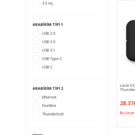
3.5 inç
10 TB
12 TB
16 TB
ARABIRIM TIPI 1
18 TB
USB 2.0
1,5 TB
USB 3.0
14 TB
USB 3.1
USB Type-C
USB-C
Lacie E
ARABIRIM TIPI 2
Thunder
Ethernet
28.37
FireWire
Bu ürün 
Thunderbolt