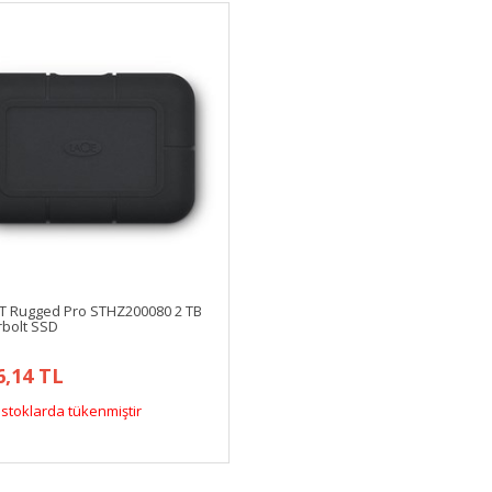
XT Rugged Pro STHZ200080 2 TB
bolt SSD
6,14 TL
stoklarda tükenmiştir