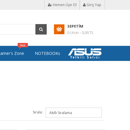
Hemen Üye Ol
Giriş Yap
SEPETIM
0 Ürün - 0,00 TL
amer's Zone
NOTEBOOKs
Sırala: