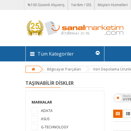
%100 Güvenli Alışveriş
Yardım / SSS
Müşteri Hizmetleri
Tüm Kategoriler
Bilgisayar Parçaları
Veri Depolama Ürünle
TAŞINABILIR DISKLER
Mark
HYP
MARKALAR
ADATA
ASUS
G-TECHNOLOGY