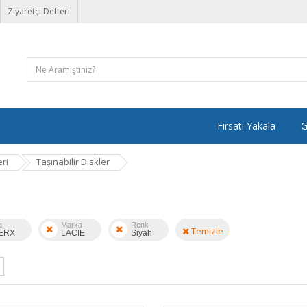
Ziyaretçi Defteri
Fırsatı Yakala
G
ri
Taşınabilir Diskler
a
Marka
Renk
Temizle
ERX
LACIE
Siyah