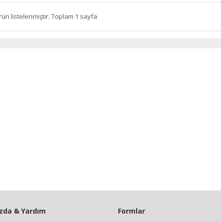
rün listelenmiştir. Toplam 1 sayfa
zda & Yardım
Formlar