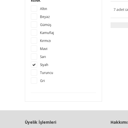
RENK
Altın
7 adet ü
Beyaz
Gümüş
Kamuflaj
Kırmızı
Mavi
Sarı
Siyah
Turuncu
Gri
Üyelik İşlemleri
Hakkımı