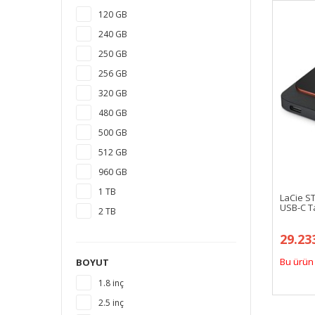
120 GB
240 GB
250 GB
256 GB
320 GB
480 GB
500 GB
512 GB
960 GB
1 TB
LaCie S
USB-C Ta
2 TB
3 TB
29.23
4 TB
Bu ürün 
BOYUT
5 TB
1.8 inç
6 TB
2.5 inç
8 TB