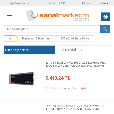
Üye Servisleri
Yardım / SSS
Müşteri Hizmetleri
Bilgisayar Bileşenleri
SSD (Solid State Drive)
Filtre Seçenekleri
SanDisk SDSSDXPM2-500G-G25 Extreme PRO
500GB M.2 NVMe PCIe 3D SSD 3400/2500MB
5.413,24 TL
Bu ürün stoklarda tükenmiştir.
SanDisk SDSSDXPM2-1T00-G25 Extreme PRO
1TB M.2 NVMe PCIe 3D SSD 3400/2500MB