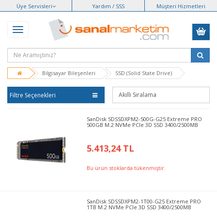
Üye Servisleri
Yardım / SSS
Müşteri Hizmetleri
Bilgisayar Bileşenleri
SSD (Solid State Drive)
Filtre Seçenekleri
SanDisk SDSSDXPM2-500G-G25 Extreme PRO
500GB M.2 NVMe PCIe 3D SSD 3400/2500MB
5.413,24 TL
Bu ürün stoklarda tükenmiştir.
SanDisk SDSSDXPM2-1T00-G25 Extreme PRO
1TB M.2 NVMe PCIe 3D SSD 3400/2500MB