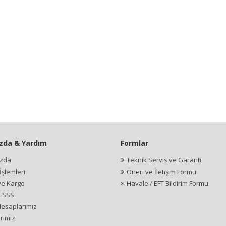
zda & Yardım
Formlar
ızda
Teknik Servis ve Garanti
şlemleri
Öneri ve İletişim Formu
ve Kargo
Havale / EFT Bildirim Formu
/ SSS
esaplarımız
rımız