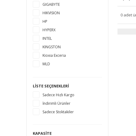
GIGABYTE
HIKVISION
0 adet ü
HP
HYPERX
INTEL
KINGSTON
Kioxia Exceria
MLD
MSI
MUSHKIN
LISTE SEÇENEKLERI
PLEXTOR
Sadece Hızlı Kargo
PNY
İndirimli Ürünler
SAMSUNG
Sadece Stoktakiler
SANDISK
SEAGATE
SILICON POWER
KAPASITE