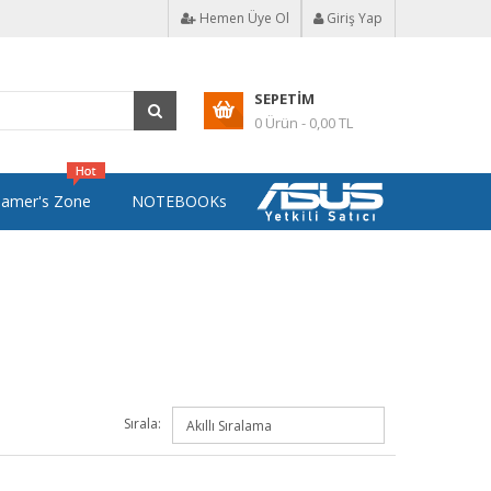
Hemen Üye Ol
Giriş Yap
SEPETIM
0 Ürün - 0,00 TL
amer's Zone
NOTEBOOKs
Sırala: