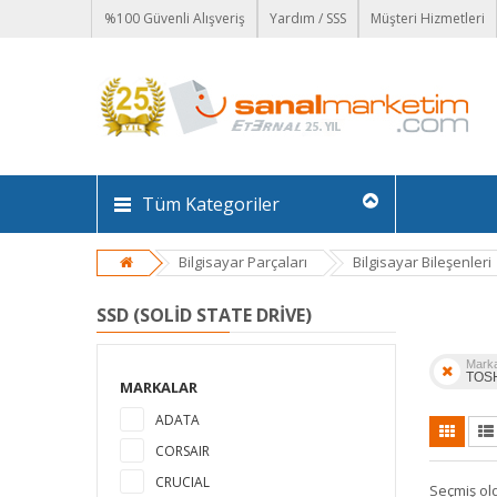
%100 Güvenli Alışveriş
Yardım / SSS
Müşteri Hizmetleri
Tüm Kategoriler
Bilgisayar Parçaları
Bilgisayar Bileşenleri
SSD (SOLID STATE DRIVE)
Mark
TOS
MARKALAR
ADATA
CORSAIR
CRUCIAL
Seçmiş ol