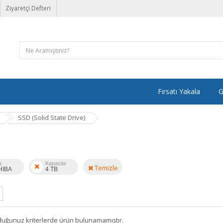
Ziyaretçi Defteri
Fırsatı Yakala
G
SSD (Solid State Drive)
a
Kapasite
Temizle
HIBA
4 TB
duğunuz kriterlerde ürün bulunamamıştır.