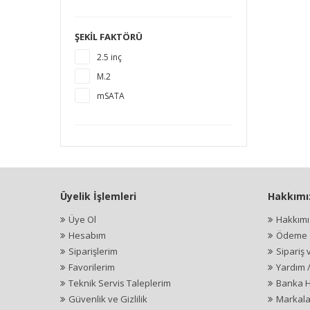
1920 GB
2 TB
ŞEKIL FAKTÖRÜ
4 TB
2.5 inç
M.2
mSATA
Üyelik İşlemleri
Hakkımı
Üye Ol
Hakkım
Hesabım
Ödeme İ
Siparişlerim
Sipariş 
Favorilerim
Yardım 
Teknik Servis Taleplerim
Banka H
Güvenlik ve Gizlilik
Markala