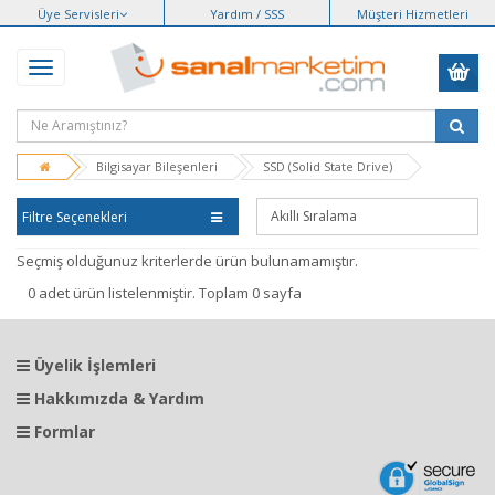
Üye Servisleri
Yardım / SSS
Müşteri Hizmetleri
Bilgisayar Bileşenleri
SSD (Solid State Drive)
Filtre Seçenekleri
Seçmiş olduğunuz kriterlerde ürün bulunamamıştır.
0 adet ürün listelenmiştir. Toplam 0 sayfa
Üyelik İşlemleri
Hakkımızda & Yardım
Formlar