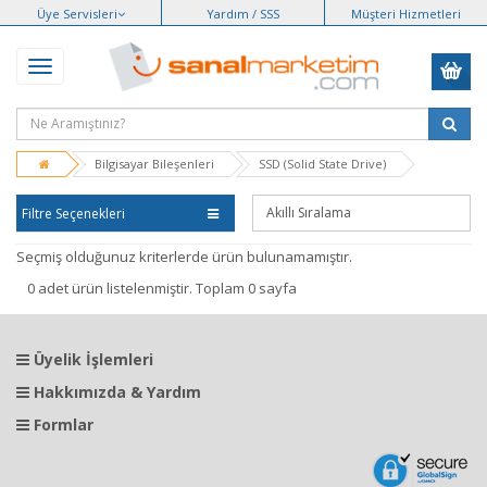
Üye Servisleri
Yardım / SSS
Müşteri Hizmetleri
Bilgisayar Bileşenleri
SSD (Solid State Drive)
Filtre Seçenekleri
Seçmiş olduğunuz kriterlerde ürün bulunamamıştır.
0 adet ürün listelenmiştir. Toplam 0 sayfa
Üyelik İşlemleri
Hakkımızda & Yardım
Formlar