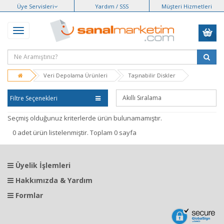
Üye Servisleri
Yardım / SSS
Müşteri Hizmetleri
Veri Depolama Ürünleri
Taşınabilir Diskler
Filtre Seçenekleri
Seçmiş olduğunuz kriterlerde ürün bulunamamıştır.
0 adet ürün listelenmiştir. Toplam 0 sayfa
Üyelik İşlemleri
Hakkımızda & Yardım
Formlar