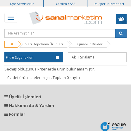
Üye Servisleri
Yardım / SSS
Müşteri Hizmetleri
Veri Depolama Ürünleri
Taşınabilir Diskler
Filtre Seçenekleri
Seçmiş olduğunuz kriterlerde ürün bulunamamıştır.
0 adet ürün listelenmiştir. Toplam 0 sayfa
Üyelik İşlemleri
Hakkımızda & Yardım
Formlar