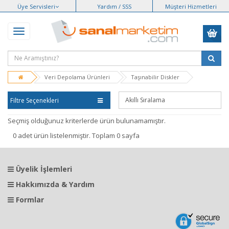
Üye Servisleri
Yardım / SSS
Müşteri Hizmetleri
Veri Depolama Ürünleri
Taşınabilir Diskler
Filtre Seçenekleri
Seçmiş olduğunuz kriterlerde ürün bulunamamıştır.
0 adet ürün listelenmiştir. Toplam 0 sayfa
Üyelik İşlemleri
Hakkımızda & Yardım
Formlar