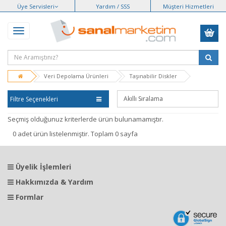
Üye Servisleri
Yardım / SSS
Müşteri Hizmetleri
Veri Depolama Ürünleri
Taşınabilir Diskler
Filtre Seçenekleri
Seçmiş olduğunuz kriterlerde ürün bulunamamıştır.
0 adet ürün listelenmiştir. Toplam 0 sayfa
Üyelik İşlemleri
Hakkımızda & Yardım
Formlar