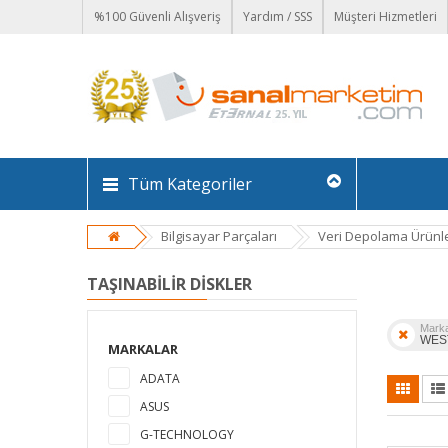
%100 Güvenli Alışveriş
Yardım / SSS
Müşteri Hizmetleri
Tüm Kategoriler
Bilgisayar Parçaları
Veri Depolama Ürünle
TAŞINABILIR DISKLER
Mark
WES
MARKALAR
ADATA
ASUS
G-TECHNOLOGY