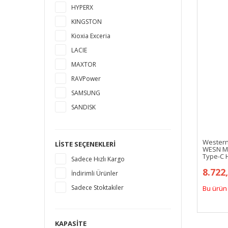
HYPERX
KINGSTON
Kioxia Exceria
LACIE
MAXTOR
RAVPower
SAMSUNG
SANDISK
SEAGATE
TOSHIBA
Western
LISTE SEÇENEKLERI
WESN My
WESTERN DIGITAL
Type-C H
Sadece Hızlı Kargo
8.722
İndirimli Ürünler
Sadece Stoktakiler
Bu ürün 
KAPASITE