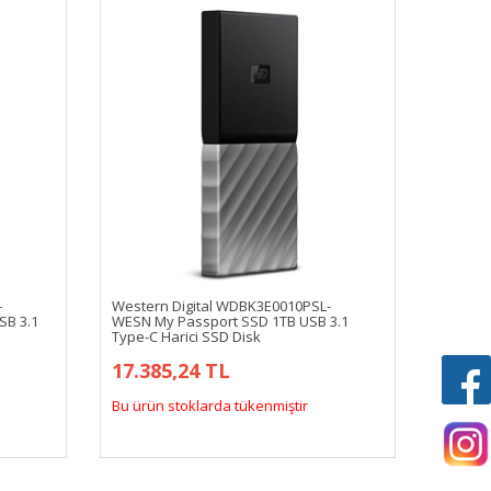
-
Western Digital WDBK3E0010PSL-
SB 3.1
WESN My Passport SSD 1TB USB 3.1
Type-C Harici SSD Disk
17.385,24 TL
Bu ürün stoklarda tükenmiştir