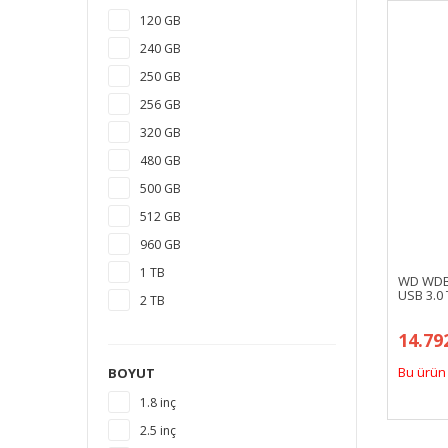
120 GB
240 GB
250 GB
256 GB
320 GB
480 GB
500 GB
512 GB
960 GB
1 TB
WD WDB
USB 3.0 
2 TB
3 TB
14.79
4 TB
Bu ürün 
BOYUT
5 TB
1.8 inç
6 TB
2.5 inç
8 TB