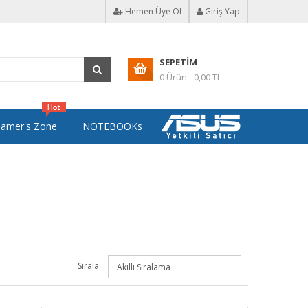
Hemen Üye Ol
Giriş Yap
SEPETIM
0 Ürün - 0,00 TL
amer's Zone
NOTEBOOKs
Sırala: