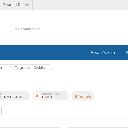
Ziyaretçi Defteri
Fırsatı Yakala
G
ri
Taşınabilir Diskler
a
Arabirim Tipi 1
Temizle
TERN DIGITAL
USB 3.1