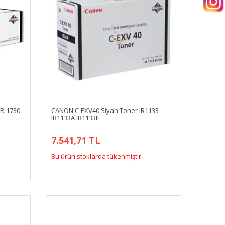
IR-1730
CANON C-EXV40 Siyah Toner IR1133
IR1133A IR1133IF
7.541,71 TL
Bu ürün stoklarda tükenmiştir