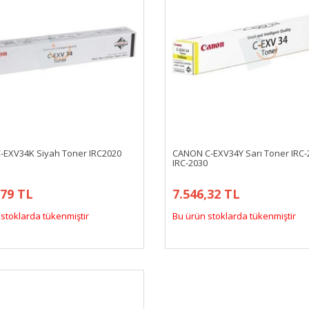
-EXV34K Siyah Toner IRC2020
CANON C-EXV34Y Sarı Toner IRC-
IRC-2030
,79 TL
7.546,32 TL
stoklarda tükenmiştir
Bu ürün stoklarda tükenmiştir