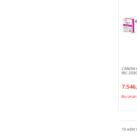
CANON C
IRC-203
7.546
Bu ürün 
10 adet 