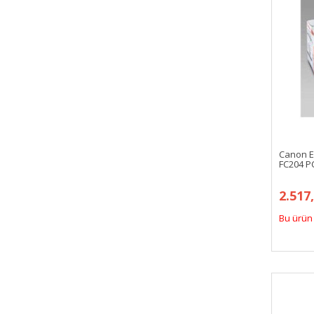
Canon E
FC204 P
2.517
Bu ürün 