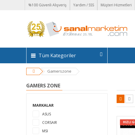
%100 Güvenli Alışveriş
Yardım / SSS
Müşteri Hizmetleri
Tüm Kategoriler
Gamerszone
GAMERS ZONE
MARKALAR
ASUS
CORSAIR
HIZLI 
MSI