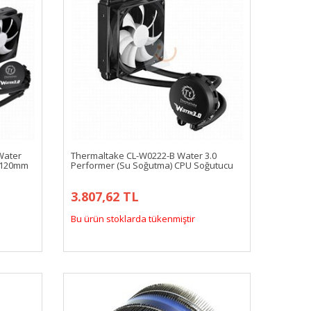
Water
Thermaltake CL-W0222-B Water 3.0
3x120mm
Performer (Su Soğutma) CPU Soğutucu
3.807,62 TL
Bu ürün stoklarda tükenmiştir