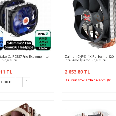
ake CL-P0587 Frio Extreme Intel
Zalman CNPS11X Performa 120m
U Soğutucu
Intel Amd İşlemci Soğutucu
,11 TL
2.653,80 TL
Bu ürün stoklarda tükenmiştir