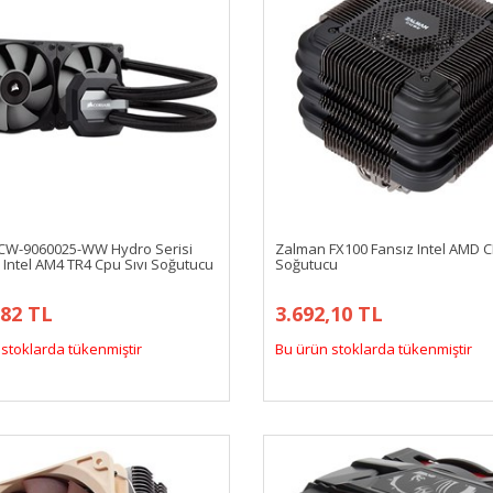
 CW-9060025-WW Hydro Serisi
Zalman FX100 Fansız Intel AMD 
 Intel AM4 TR4 Cpu Sıvı Soğutucu
Soğutucu
,82 TL
3.692,10 TL
stoklarda tükenmiştir
Bu ürün stoklarda tükenmiştir