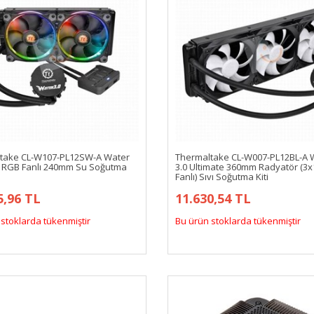
take CL-W107-PL12SW-A Water
Thermaltake CL-W007-PL12BL-A 
ng RGB Fanlı 240mm Su Soğutma
3.0 Ultimate 360mm Radyatör (
Fanlı) Sıvı Soğutma Kiti
5,96 TL
11.630,54 TL
stoklarda tükenmiştir
Bu ürün stoklarda tükenmiştir