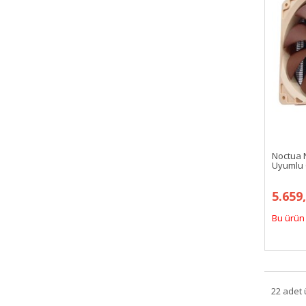
Noctua N
Uyumlu 
5.659
Bu ürün 
22 adet 