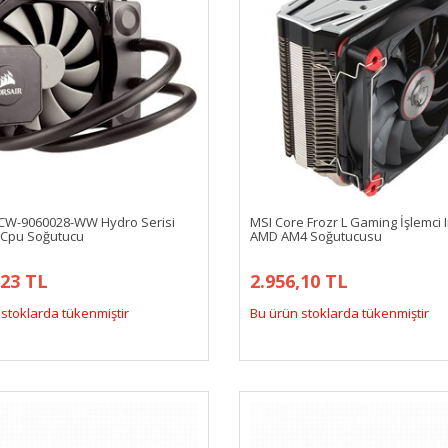
 CW-9060028-WW Hydro Serisi
MSI Core Frozr L Gaming İşlemci I
ı Cpu Soğutucu
AMD AM4 Soğutucusu
,23 TL
2.956,10 TL
stoklarda tükenmiştir
Bu ürün stoklarda tükenmiştir