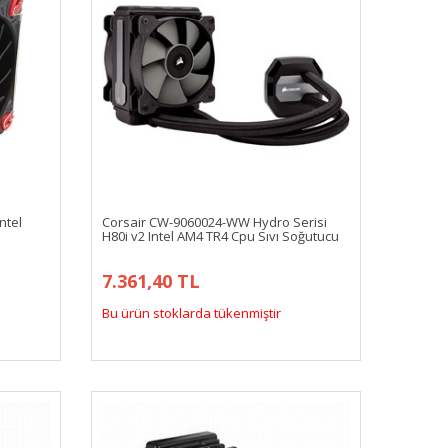
ntel
Corsair CW-9060024-WW Hydro Serisi
H80i v2 Intel AM4 TR4 Cpu Sıvı Soğutucu
7.361,40 TL
Bu ürün stoklarda tükenmiştir