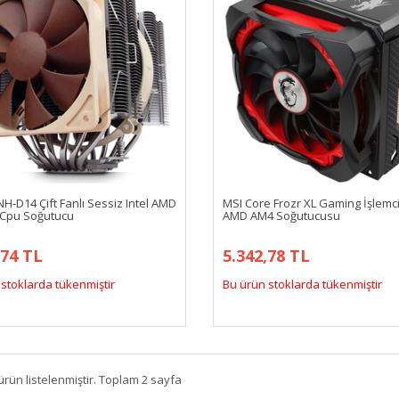
H-D14 Çift Fanlı Sessiz Intel AMD
MSI Core Frozr XL Gaming İşlemci 
Cpu Soğutucu
AMD AM4 Soğutucusu
,74 TL
5.342,78 TL
stoklarda tükenmiştir
Bu ürün stoklarda tükenmiştir
ürün listelenmiştir. Toplam 2 sayfa