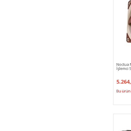
Noctua 
İşlemci
5.264
Bu ürün 