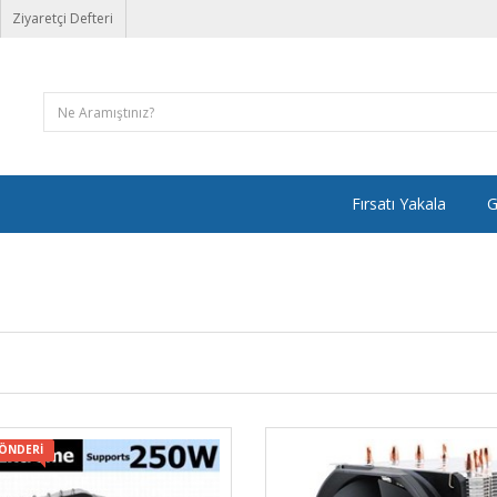
Ziyaretçi Defteri
Fırsatı Yakala
G
GÖNDERI