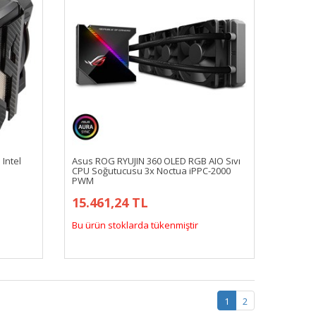
Intel
Asus ROG RYUJIN 360 OLED RGB AIO Sıvı
CPU Soğutucusu 3x Noctua iPPC-2000
PWM
15.461,24 TL
Bu ürün stoklarda tükenmiştir
1
2