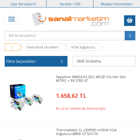
Üye Servisleri
Yardım / SSS
Müşteri Hizmetleri
Overclock Ürünleri
VGA Soğutucu
Filtre Seçenekleri
Sapphire 4N004-03-20G ARGB 3'lü Fan Seti
NITRO + RX 5700 XT
1.658,62 TL
Bu ürün stoklarda tükenmiştir.
Thermaltake CL-G0099D nVIDIA VGA
Soğutucu (8800 GTS/GTX)