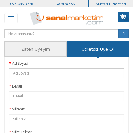
Üye Servisleri
Yardım / SSS
Müşteri Hizmetleri
Zaten Üyeyim
Ücretsiz Üye Ol
Ad Soyad
E-Mail
Şifreniz
Şifre Tekrar