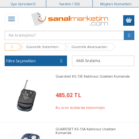
Üye Servisleri
Yardım / SSS
Müşteri Hizmetleri
Güvenlik Sistemleri
Güvenlik Aksesuarları
Filtre Seçenekleri
Guardset KS-13E Kablosuz Uzaktan Kumanda
485,02 TL
Bu ürün stoklarda tükenmiştir.
GUARDSET KS-15A Kablosuz Uzaktan
Kumanda