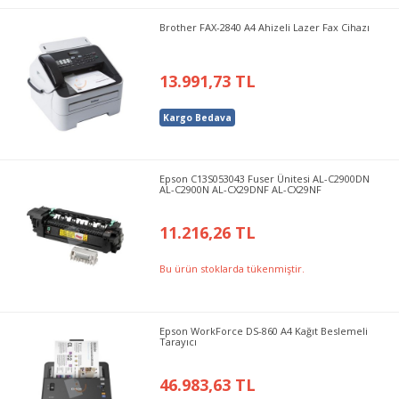
Brother FAX-2840 A4 Ahizeli Lazer Fax Cihazı
13.991,73 TL
Kargo Bedava
Epson C13S053043 Fuser Ünitesi AL-C2900DN
AL-C2900N AL-CX29DNF AL-CX29NF
11.216,26 TL
Bu ürün stoklarda tükenmiştir.
Epson WorkForce DS-860 A4 Kağıt Beslemeli
Tarayıcı
46.983,63 TL