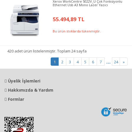
Xerox WorkCentre 5022V_U Çok Fonksiyonlu
Ethernet Usb A3 Mono Lazer Yazıcı
55.494,89 TL
Bu ürün stoklarda tükenmiştir.
420 adet ürün listelenmiştir. Toplam 24 sayfa
...
1
2
3
4
5
6
7
24
»
Üyelik İşlemleri
Hakkımızda & Yardım
Formlar