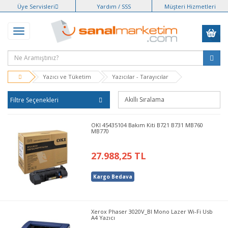
Üye Servisleri
Yardım / SSS
Müşteri Hizmetleri
Yazıcı ve Tüketim
Yazıcılar - Tarayıcılar
Filtre Seçenekleri
OKI 45435104 Bakım Kiti B721 B731 MB760
MB770
27.988,25 TL
Kargo Bedava
Xerox Phaser 3020V_BI Mono Lazer Wi-Fi Usb
A4 Yazıcı