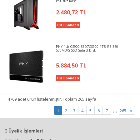
PSUsuz Kasa
2.480,72 TL
Hızlı Gönderi
PNY 1tb CS900 SSD7CS900-1TB-RB 550-
530MB/S SSD Sata-3 Disk
5.884,50 TL
Hızlı Gönderi
4769 adet ürün listelenmiştir. Toplam 265 sayfa
...
1
2
3
4
5
6
7
265
»
Üyelik İşlemleri