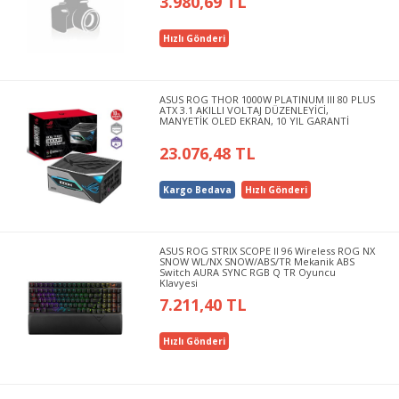
3.980,69 TL
Hızlı Gönderi
ASUS ROG THOR 1000W PLATINUM III 80 PLUS
ATX 3.1 AKILLI VOLTAJ DÜZENLEYİCİ,
MANYETİK OLED EKRAN, 10 YIL GARANTİ
23.076,48 TL
Kargo Bedava
Hızlı Gönderi
ASUS ROG STRIX SCOPE II 96 Wireless ROG NX
SNOW WL/NX SNOW/ABS/TR Mekanik ABS
Switch AURA SYNC RGB Q TR Oyuncu
Klavyesi
7.211,40 TL
Hızlı Gönderi