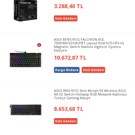
3.288,40 TL
Hızlı Gönderi
ASUS M705 ROG FALCHION ACE
75HE/BK/V2/UK/PBT Layout RGB %75 HFX V2
Magnetic Switch Kablolu İngilizce Oyuncu
Klavyesi
10.672,87 TL
Kargo Bedava
Hızlı Gönderi
ASUS X903 ROG Strix Morph 96 Wireless ROG
NX V2 Switch Hotswap RGB Mekanik Kablosuz
Türkçe Gaming Klavye
8.653,68 TL
Hızlı Gönderi