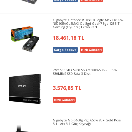
Gigabyte Geforce RTX5060 Eagle Max Oc GV-
N5060EAGLEMAX Oc-8gd Gddr7 8gb 128BIT
Gaming (Oyuncu) Ekran Kart
18.461,18 TL
Kargo Bedava
Hızlı Gönderi
PNY 500GB CS900 SSD7CS900-500-RB 550-
530MB/S SSD Sata-3 Disk
3.576,85 TL
Hızlı Gönderi
Gigabyte Gp-p650g Pg5 650w 80+ Gold Pcıe
5.1 - Atx 3.1 Güç Kaynağı