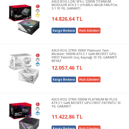
ASUS ROG LOKI SFX-L 1200W TITANIUM
MODÜLER ATX 3.1 UYUMLU ARGB FAN PCIe
5.1 10 YIL GARANTI
14.826,64 TL
Kargo Bedava
Hızlı Gönderi
ASUS ROG STRIX 1000P Platinum Tam
Modüler 1000W ATX 3.1 GaN MOSFET GPU-
FIRST Patentli Güç Kaynağı 10 YIL GARANTİ
BEYAZ
12.057,46 TL
Kargo Bedava
Hızlı Gönderi
ASUS ROG STRIX 1000W PLATINUM 80 PLUS
ATX 3.1 GaN MOSFET GPU-FIRST PATENTLİ 10
YIL GARANTİ
11.422,86 TL
Kargo Bedava
Hızlı Gönderi