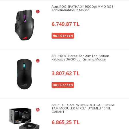
Asus ROG SPATHA X 18000Dpi MMO RGB
Kablolu/Kablosuz Mouse
6.749,87 TL
Hızlı Gönderi
ASUS ROG Harpe Ace Aim Lab Edition
Kablosuz 36.000 dpi Gaming Mouse
3.807,62 TL
Hızlı Gönderi
ASUS TUF GAMING-850G 80+ GOLD 850W
TAM MODÜLER ATX 3.1 UYUMLU 10 YIL
GARANTİ
6.865,25 TL