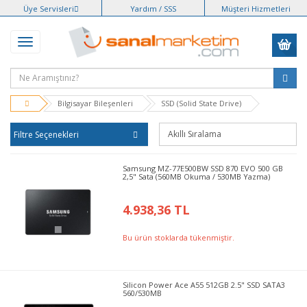
Üye Servisleri
Yardım / SSS
Müşteri Hizmetleri
Bilgisayar Bileşenleri
SSD (Solid State Drive)
Filtre Seçenekleri
Samsung MZ-77E500BW SSD 870 EVO 500 GB
2,5" Sata (560MB Okuma / 530MB Yazma)
4.938,36 TL
Bu ürün stoklarda tükenmiştir.
Silicon Power Ace A55 512GB 2.5" SSD SATA3
560/530MB