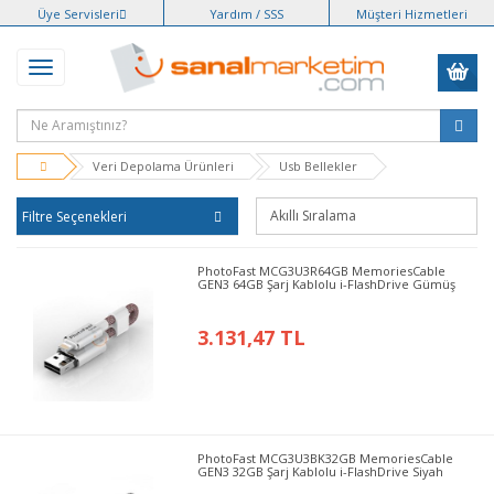
Üye Servisleri
Yardım / SSS
Müşteri Hizmetleri
Veri Depolama Ürünleri
Usb Bellekler
Filtre Seçenekleri
PhotoFast MCG3U3R64GB MemoriesCable
GEN3 64GB Şarj Kablolu i-FlashDrive Gümüş
3.131,47 TL
PhotoFast MCG3U3BK32GB MemoriesCable
GEN3 32GB Şarj Kablolu i-FlashDrive Siyah