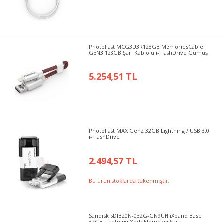
PhotoFast MCG3U3R128GB MemoriesCable
GEN3 128GB Şarj Kablolu i-FlashDrive Gümüş
5.254,51 TL
PhotoFast MAX Gen2 32GB Lightning / USB 3.0
i-FlashDrive
2.494,57 TL
Bu ürün stoklarda tükenmiştir.
Sandisk SDIB20N-032G-GN9UN iXpand Base
32GB Lightning Yedekleme ve Şarj