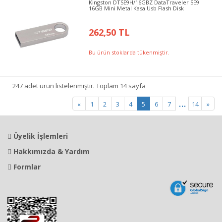
Kingston DTSE9H/16GBZ DataTraveler SE9
16GB Mini Metal Kasa Usb Flash Disk
262,50 TL
Bu ürün stoklarda tükenmiştir.
247 adet ürün listelenmiştir. Toplam 14 sayfa
...
«
1
2
3
4
5
6
7
14
»
Üyelik İşlemleri
Hakkımızda & Yardım
Formlar