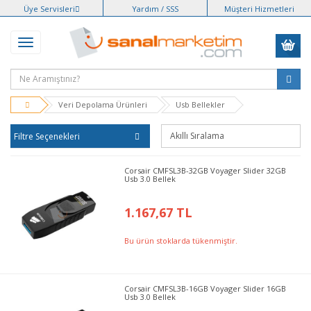
Üye Servisleri
Yardım / SSS
Müşteri Hizmetleri
Veri Depolama Ürünleri
Usb Bellekler
Filtre Seçenekleri
Corsair CMFSL3B-32GB Voyager Slider 32GB
Usb 3.0 Bellek
1.167,67 TL
Bu ürün stoklarda tükenmiştir.
Corsair CMFSL3B-16GB Voyager Slider 16GB
Usb 3.0 Bellek