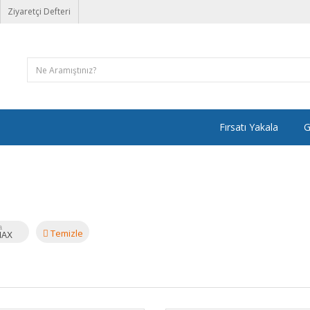
Ziyaretçi Defteri
Fırsatı Yakala
G
a
Temizle
MAX