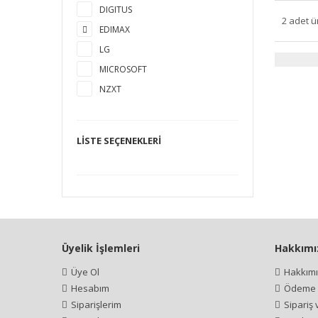
DIGITUS
2 adet ü
EDIMAX
LG
MICROSOFT
NZXT
OSRAM
PHILIPS
LISTE SEÇENEKLERI
SINBO
TARGUS
TRUST
ULTIMATE
VAVA
Üyelik İşlemleri
Hakkımı
VESTEL
VIEWSONIC
Üye Ol
Hakkım
Hesabım
XBLACK
Ödeme İ
Siparişlerim
Sipariş