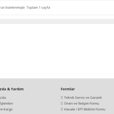
rün listelenmiştir. Toplam 1 sayfa
zda & Yardım
Formlar
ızda
Teknik Servis ve Garanti
şlemleri
Öneri ve İletişim Formu
 ve Kargo
Havale / EFT Bildirim Formu