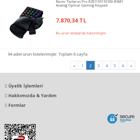
Razer Tartarus Pro RZ07-03110100-R3M1
Analog Optical Gaming Keypad
7.870,34 TL
Bu ürün stoklarda tükenmiştir.
94 adet ürün listelenmiştir. Toplam 6 sayfa
«
1
2
3
4
5
6
»
Üyelik İşlemleri
Hakkımızda & Yardım
Formlar