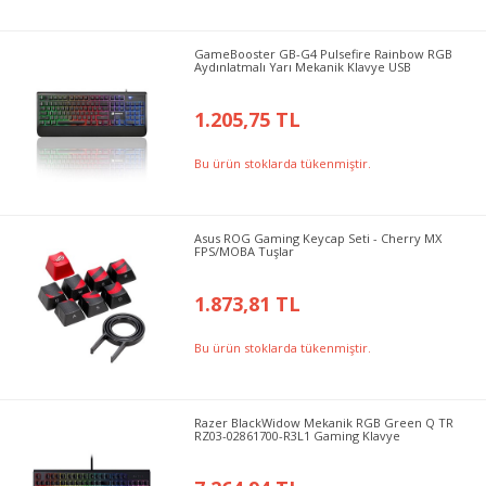
GameBooster GB-G4 Pulsefire Rainbow RGB
Aydınlatmalı Yarı Mekanik Klavye USB
1.205,75 TL
Bu ürün stoklarda tükenmiştir.
Asus ROG Gaming Keycap Seti - Cherry MX
FPS/MOBA Tuşlar
1.873,81 TL
Bu ürün stoklarda tükenmiştir.
Razer BlackWidow Mekanik RGB Green Q TR
RZ03-02861700-R3L1 Gaming Klavye