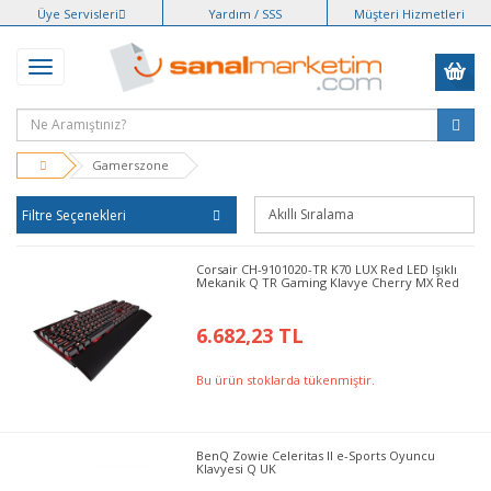
Üye Servisleri
Yardım / SSS
Müşteri Hizmetleri
Gamerszone
Filtre Seçenekleri
Corsair CH-9101020-TR K70 LUX Red LED Işıklı
Mekanik Q TR Gaming Klavye Cherry MX Red
6.682,23 TL
Bu ürün stoklarda tükenmiştir.
BenQ Zowie Celeritas II e-Sports Oyuncu
Klavyesi Q UK