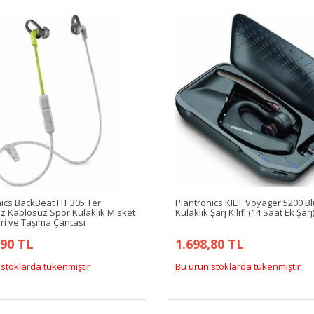
ics BackBeat FIT 305 Ter
Plantronics KILIF Voyager 5200 B
z Kablosuz Spor Kulaklık Misket
Kulaklık Şarj Kılıfı (14 Saat Ek Şarj
ri ve Taşıma Çantası
,90 TL
1.698,80 TL
stoklarda tükenmiştir
Bu ürün stoklarda tükenmiştir