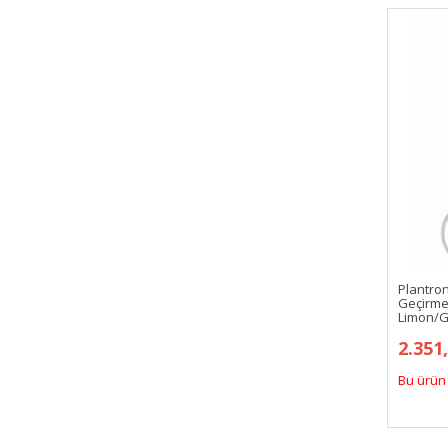
Plantron
Geçirme
Limon/G
2.351
Bu ürün 