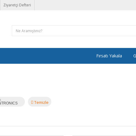
Ziyaretçi Defteri
Fırsatı Yakala
G
a
Temizle
NTRONICS