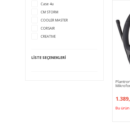
Case 4u
CM STORM
COOLER MASTER
CORSAIR
CREATIVE
DEXIM
FRISBY
LISTE SEÇENEKLERI
GAMEBOOSTER
GAMEPOWER
GIGABYTE
Plantro
HIPER
Mikrofon
HP
1.389
HYPERX
Bu ürün 
INFINIX
JABRA
JLab