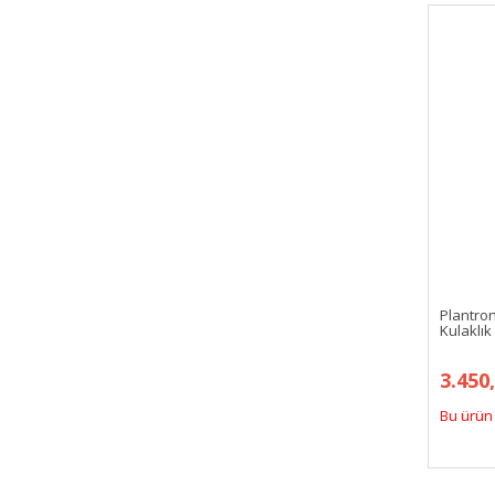
SNOPY
SONY
TaoTronics
THERMALTAKE
TRUST
Vankyo
Plantro
Kulaklık
3.450
Bu ürün 