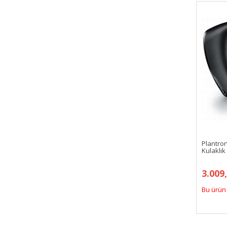
KOSS
LENOVO
LUXA2
MICROSOFT
Mpow
MSI
MUVIT
NZXT
Performax
PHILIPS
Plantro
PLANTRONICS
Kulaklık
RAZER
3.009
REALME
Bu ürün 
SAMSUNG
SENNHEISER
SHARKOON