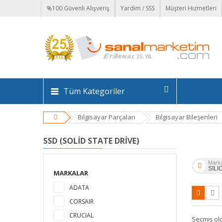
%100 Güvenli Alışveriş
Yardım / SSS
Müşteri Hizmetleri
Tüm Kategoriler
Bilgisayar Parçaları
Bilgisayar Bileşenleri
SSD (SOLID STATE DRIVE)
Mark
SIL
MARKALAR
ADATA
CORSAIR
CRUCIAL
Seçmiş ol