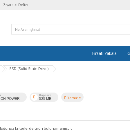
Ziyaretçi Defteri
Fırsatı Yakala
G
SSD (Solid State Drive)
a
Kapasite
Temizle
ICON POWER
525 MB
duğunuz kriterlerde ürün bulunamamıştır.