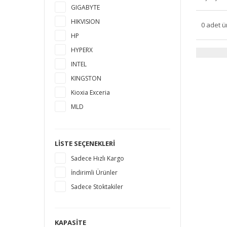
GIGABYTE
HIKVISION
0 adet ü
HP
HYPERX
INTEL
KINGSTON
Kioxia Exceria
MLD
MSI
MUSHKIN
LISTE SEÇENEKLERI
PLEXTOR
Sadece Hızlı Kargo
PNY
İndirimli Ürünler
SAMSUNG
Sadece Stoktakiler
SANDISK
SEAGATE
SILICON POWER
KAPASITE