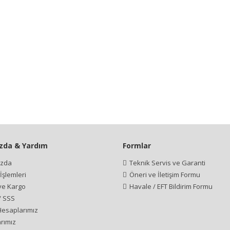
zda & Yardım
Formlar
ızda
Teknik Servis ve Garanti
şlemleri
Öneri ve İletişim Formu
 ve Kargo
Havale / EFT Bildirim Formu
/ SSS
esaplarımız
rımız