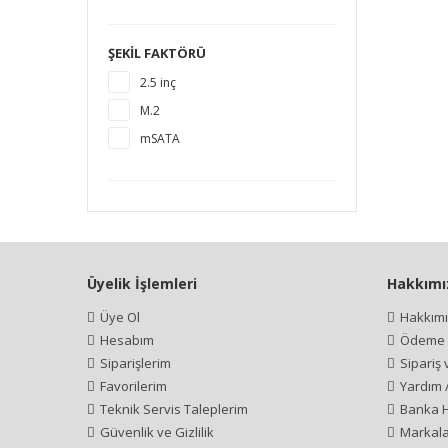
1920 GB
2 TB
ŞEKIL FAKTÖRÜ
4 TB
2.5 inç
M.2
mSATA
Üyelik İşlemleri
Hakkımı
Üye Ol
Hakkım
Hesabım
Ödeme İ
Siparişlerim
Sipariş
Favorilerim
Yardım 
Teknik Servis Taleplerim
Banka H
Güvenlik ve Gizlilik
Markala