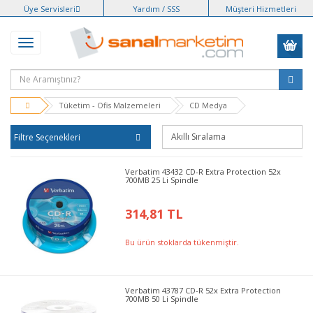
Üye Servisleri
Yardım / SSS
Müşteri Hizmetleri
Tüketim - Ofis Malzemeleri
CD Medya
Filtre Seçenekleri
Verbatim 43432 CD-R Extra Protection 52x
700MB 25 Li Spindle
314,81 TL
Bu ürün stoklarda tükenmiştir.
Verbatim 43787 CD-R 52x Extra Protection
700MB 50 Li Spindle