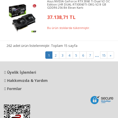
Asus NVIDIA GeForce RTX 3060 Ti Dual V2 OC
Edition LHR DUAL-RTX3060TI-O8G-V2 8 GB
GDDR6 256 Bit Ekran Kartı
37.138,71 TL
Bu ürün stoklarda tükenmiştir.
262 adet ürün listelenmiştir. Toplam 15 sayfa
...
1
2
3
4
5
6
7
15
»
Üyelik İşlemleri
Hakkımızda & Yardım
Formlar