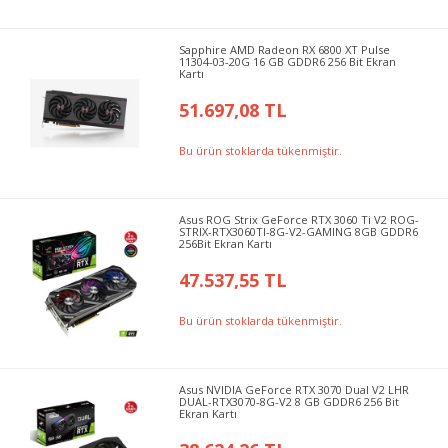
Sapphire AMD Radeon RX 6800 XT Pulse
11304-03-20G 16 GB GDDR6 256 Bit Ekran
Kartı
51.697,08 TL
Bu ürün stoklarda tükenmiştir.
Asus ROG Strix GeForce RTX 3060 Ti V2 ROG-
STRIX-RTX3060TI-8G-V2-GAMING 8GB GDDR6
256Bit Ekran Kartı
47.537,55 TL
Bu ürün stoklarda tükenmiştir.
Asus NVIDIA GeForce RTX 3070 Dual V2 LHR
DUAL-RTX3070-8G-V2 8 GB GDDR6 256 Bit
Ekran Kartı