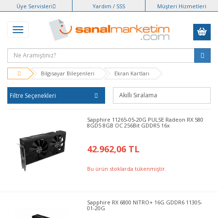
Üye Servisleri
Yardım / SSS
Müşteri Hizmetleri
Bilgisayar Bileşenleri
Ekran Kartları
Filtre Seçenekleri
Sapphire 11265-05-20G PULSE Radeon RX 580
8GD5 8GB OC 256Bit GDDR5 16x
42.962,06 TL
Bu ürün stoklarda tükenmiştir.
Sapphire RX 6800 NITRO+ 16G GDDR6 11305-
01-20G