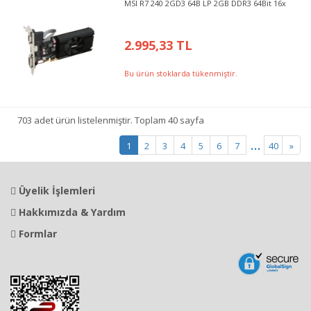
MSI R7 240 2GD3 64B LP 2GB DDR3 64Bit 16x
2.995,33 TL
Bu ürün stoklarda tükenmiştir.
703 adet ürün listelenmiştir. Toplam 40 sayfa
...
1
2
3
4
5
6
7
40
»
Üyelik İşlemleri
Hakkımızda & Yardım
Formlar