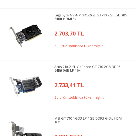
Gigabyte GV-N710D5-2GL GT710 2GB GDDR5
64Bit HDMI 8x
2.703,70 TL
Bu ürün stoklarda tükenmiştir.
Asus 710-2-SL GeForce GT 710 2GB DDR3
64Bit 0dB LP 16x
2.733,41 TL
Bu ürün stoklarda tükenmiştir.
MSI GT 710 1GD3 LP 1GB DDR3 64Bit HDMI
16x