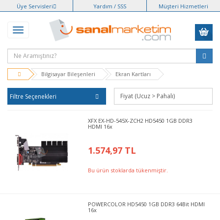
Üye Servisleri
Yardım / SSS
Müşteri Hizmetleri
Bilgisayar Bileşenleri
Ekran Kartları
Filtre Seçenekleri
XFX EX-HD-545X-ZCH2 HD5450 1GB DDR3
HDMI 16x
1.574,97 TL
Bu ürün stoklarda tükenmiştir.
POWERCOLOR HD5450 1GB DDR3 64Bit HDMI
16x