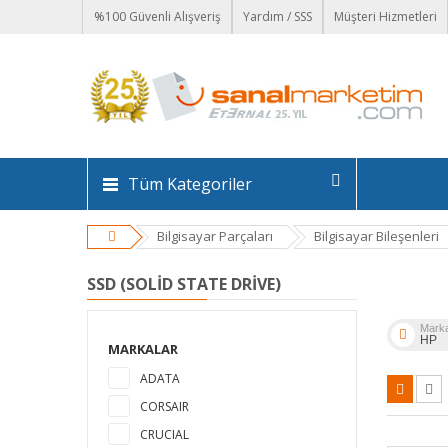
%100 Güvenli Alışveriş
Yardım / SSS
Müşteri Hizmetleri
Tüm Kategoriler
Bilgisayar Parçaları
Bilgisayar Bileşenleri
SSD (SOLID STATE DRIVE)
Mark
HP
MARKALAR
ADATA
CORSAIR
CRUCIAL