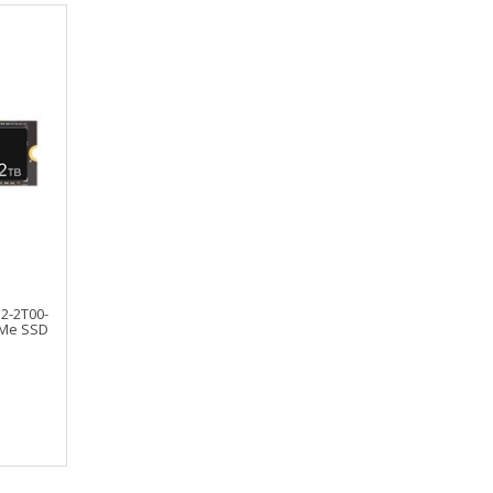
2-2T00-
VMe SSD