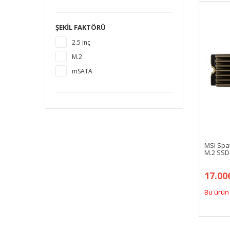
1920 GB
2 TB
ŞEKIL FAKTÖRÜ
4 TB
2.5 inç
M.2
mSATA
MSI Spa
M.2 SSD
17.00
Bu ürün 