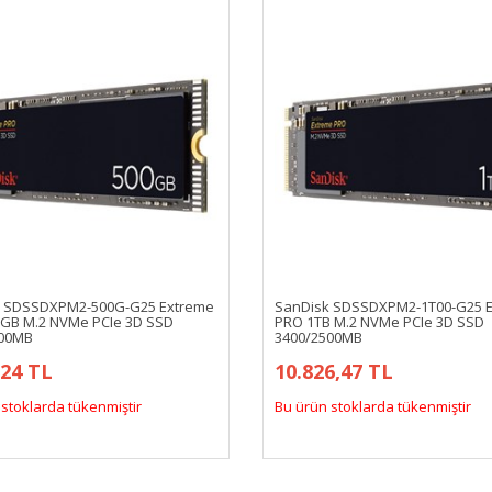
k SDSSDXPM2-500G-G25 Extreme
SanDisk SDSSDXPM2-1T00-G25 
GB M.2 NVMe PCIe 3D SSD
PRO 1TB M.2 NVMe PCIe 3D SSD
500MB
3400/2500MB
,24 TL
10.826,47 TL
stoklarda tükenmiştir
Bu ürün stoklarda tükenmiştir