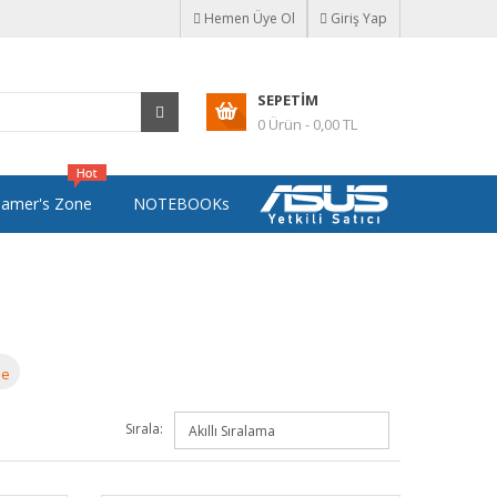
Hemen Üye Ol
Giriş Yap
SEPETIM
0 Ürün - 0,00 TL
amer's Zone
NOTEBOOKs
le
Sırala: