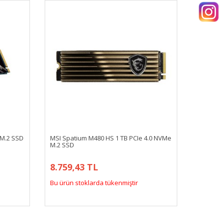
 M.2 SSD
MSI Spatium M480 HS 1 TB PCIe 4.0 NVMe
M.2 SSD
8.759,43 TL
Bu ürün stoklarda tükenmiştir