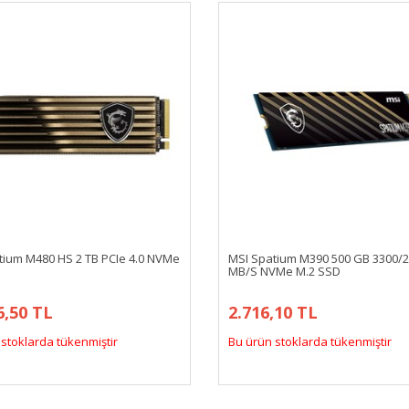
tium M480 HS 2 TB PCIe 4.0 NVMe
MSI Spatium M390 500 GB 3300/
MB/S NVMe M.2 SSD
6,50 TL
2.716,10 TL
stoklarda tükenmiştir
Bu ürün stoklarda tükenmiştir