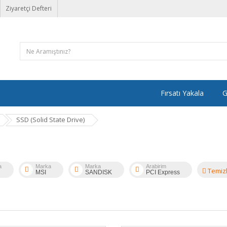
Ziyaretçi Defteri
Fırsatı Yakala
G
SSD (Solid State Drive)
a
Marka
Marka
Arabirim
Temiz
MSI
SANDISK
PCI Express