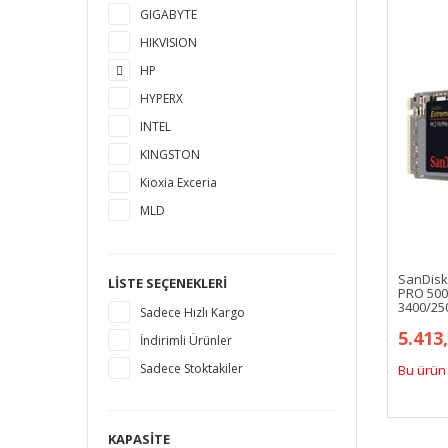
GIGABYTE
HIKVISION
HP
HYPERX
INTEL
KINGSTON
Kioxia Exceria
MLD
MSI
MUSHKIN
SanDis
LISTE SEÇENEKLERI
PRO 500
PLEXTOR
3400/2
Sadece Hızlı Kargo
PNY
5.413
İndirimli Ürünler
SAMSUNG
Sadece Stoktakiler
Bu ürün 
SANDISK
SEAGATE
SILICON POWER
KAPASITE