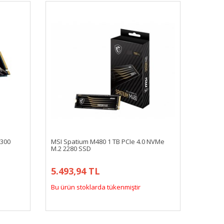
2300
MSI Spatium M480 1 TB PCIe 4.0 NVMe
M.2 2280 SSD
5.493,94 TL
Bu ürün stoklarda tükenmiştir