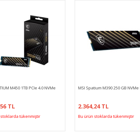
TIUM M450 1TB PCIe 4.0 NVMe
MSI Spatium M390 250 GB NVMe
,56 TL
2.364,24 TL
stoklarda tükenmiştir
Bu ürün stoklarda tükenmiştir