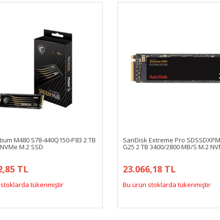
tium M480 S78-440Q150-P83 2 TB
SanDisk Extreme Pro SDSSDXPM
0 NVMe M.2 SSD
G25 2 TB 3400/2800 MB/S M.2 N
2,85 TL
23.066,18 TL
stoklarda tükenmiştir
Bu ürün stoklarda tükenmiştir