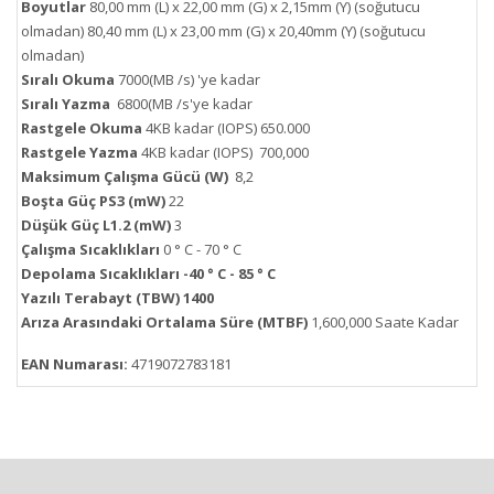
Boyutlar
80,00 mm (L) x 22,00 mm (G) x 2,15mm (Y) (soğutucu
olmadan) 80,40 mm (L) x 23,00 mm (G) x 20,40mm (Y) (soğutucu
olmadan)
Sıralı Okuma
7000(MB /s) 'ye kadar
Sıralı Yazma
6800(MB /s'ye kadar
Rastgele Okuma
4KB kadar (IOPS) 650.000
Rastgele Yazma
4KB kadar (IOPS) 700,000
Maksimum Çalışma Gücü (W)
8,2
Boşta Güç PS3 (mW)
22
Düşük Güç L1.2 (mW)
3
Çalışma Sıcaklıkları
0 ° C - 70 ° C
Depolama Sıcaklıkları -40 ° C - 85 ° C
Yazılı Terabayt (TBW) 1400
Arıza Arasındaki Ortalama Süre (MTBF)
1,600,000 Saate Kadar
EAN Numarası:
4719072783181