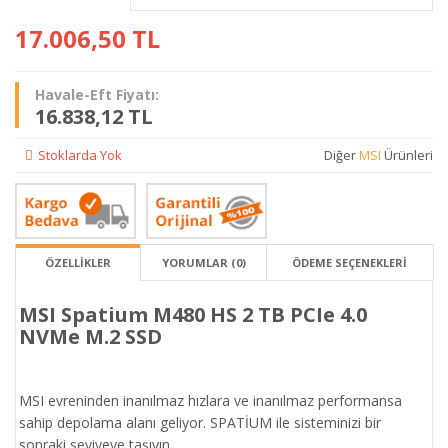
17.006,50
TL
Havale-Eft Fiyatı:
16.838,12 TL
Stoklarda Yok
Diğer
MSI
Ürünleri
ÖZELLİKLER
YORUMLAR (0)
ÖDEME SEÇENEKLERI
MSI Spatium M480 HS 2 TB PCIe 4.0
NVMe M.2 SSD
MSI evreninden inanılmaz hızlara ve inanılmaz performansa
sahip depolama alanı geliyor. SPATİUM ile sisteminizi bir
sonraki seviyeye taşıyın.