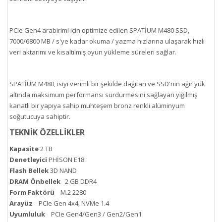
PCIe Gen4 arabirimi için optimize edilen SPATİUM M480 SSD,
7000/6800 MB / s'ye kadar okuma / yazma hızlarına ulaşarak hızlı
veri aktarımı ve kısaltılmış oyun yükleme süreleri sağlar.
SPATİUM M480, ısıyı verimli bir şekilde dağıtan ve SSD'nin ağır yük
altında maksimum performansı sürdürmesini sağlayan yığılmış
kanatlı bir yapıya sahip muhteşem bronz renkli alüminyum
soğutucuya sahiptir.
TEKNİK ÖZELLİKLER
Kapasite
2 TB
Denetleyici
PHİSON E18
Flash Bellek
3D NAND
DRAM Önbellek
2 GB DDR4
Form Faktörü
M.2 2280
Arayüz
PCIe Gen 4x4, NVMe 1.4
Uyumluluk
PCIe Gen4/Gen3 / Gen2/Gen1