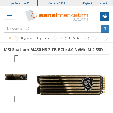
Üye Servisleri
Yardım / SSS
Müşteri Hizmetleri
Bilgisayar Bileşenleri
SSD (Solid State Drive)
...
MSI Spatium M480 HS 2 TB PCIe 4.0 NVMe M.2 SSD